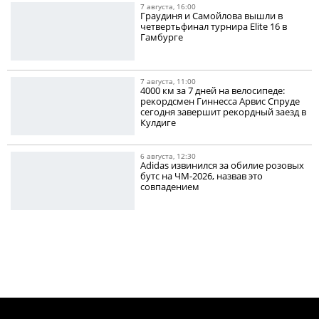
7 августа, 16:00
Граудиня и Самойлова вышли в
четвертьфинал турнира Elite 16 в
Гамбурге
7 августа, 11:00
4000 км за 7 дней на велосипеде:
рекордсмен Гиннесса Арвис Спруде
сегодня завершит рекордный заезд в
Кулдиге
6 августа, 12:30
Adidas извинился за обилие розовых
бутс на ЧМ-2026, назвав это
совпадением