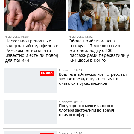
6 августа, 16:30
6 августа, 13:02
Несколько тревожных
Эбола приблизилась к
задержаний педофилов в
городу с 17 миллионами
Рижском регионе: что
жителей: лодку с 200
известно и есть ли повод
пассажирами перехватили у
для паники
Киншасы в Конго
5 августа, 19:28
ВИДЕО
Водитель в Агенскалнсе потребовал
звонок президенту, спел гимн и
оказался в руках медиков
5 августа, 09:53
Популярного мексиканского
блогера застрелили во время
прямого эфира
3 августа, 15:28