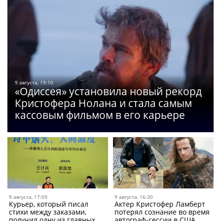
9 августа, 19:10
«Одиссея» установила новый рекорд
Кристофера Нолана и стала самым
кассовым фильмом в его карьере
9 августа, 17:09
9 августа, 16:30
Курьер, который писал
Актер Кристофер Ламберт
стихи между заказами,
потерял сознание во время
получил одну из главных
автограф-сессии в США