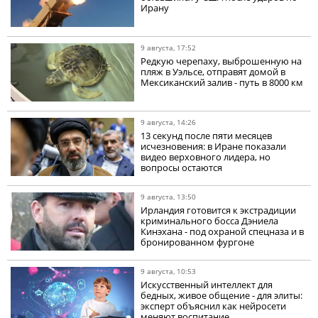
Ирану
9 августа, 17:52
Редкую черепаху, выброшенную на
пляж в Уэльсе, отправят домой в
Мексиканский залив - путь в 8000 км
9 августа, 14:26
13 секунд после пяти месяцев
исчезновения: в Иране показали
видео верховного лидера, но
вопросы остаются
9 августа, 13:50
Ирландия готовится к экстрадиции
криминального босса Дэниела
Кинэхана - под охраной спецназа и в
бронированном фургоне
9 августа, 10:53
Искусственный интеллект для
бедных, живое общение - для элиты:
эксперт объяснил как нейросети
меняют воспитание