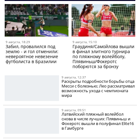
9 августа, 18:29
9 августа, 15:10
Забил, провалился под
Граудиня/Самойлова вышли
землю - и гол отменили:
в финал элитного турнира
невероятное невезение
по пляжному волейболу,
футболиста в Бразилии
Плявиньш/Фокеротс
поборются за бронзу
9 августа, 12:37
Раскрыты подробности борьбы отца
Месси с болезнью; Лео рассматривал
возможность ухода с чемпионата
мира
9 августа, 09:51
Латвийский пляжный волейбол
снова в числе лучших: Плявиньш и
Фокеротс вышли в полуфинал Elite16
в Гамбурге