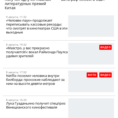
литературных премий
Китая
9 августа, 11:32
«Человек-паук» продолжает
переписывать кассовые рекорды:
что смотрят в кинотеатрах США в эти
выходные
8 августа, 19:32
ВИДЕО
«Маэстро, у вас прекрасно
получается!»: вокал Раймонда Паулса
удивил зрителей
8 августа, 17:50
ФОТО
ВИДЕО
Netflix поселил человека внутри
билборда: прохожие наблюдают за
ним на высоте девяти метров
8 августа, 16:20
Лука Гуаданьино получит спецприз
Венецианского кинофестиваля