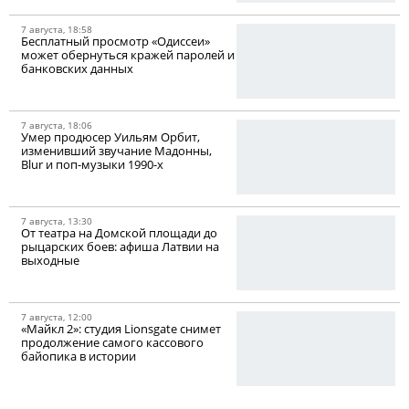
7 августа, 18:58
Бесплатный просмотр «Одиссеи»
может обернуться кражей паролей и
банковских данных
7 августа, 18:06
Умер продюсер Уильям Орбит,
изменивший звучание Мадонны,
Blur и поп-музыки 1990-х
7 августа, 13:30
От театра на Домской площади до
рыцарских боев: афиша Латвии на
выходные
7 августа, 12:00
«Майкл 2»: студия Lionsgate снимет
продолжение самого кассового
байопика в истории