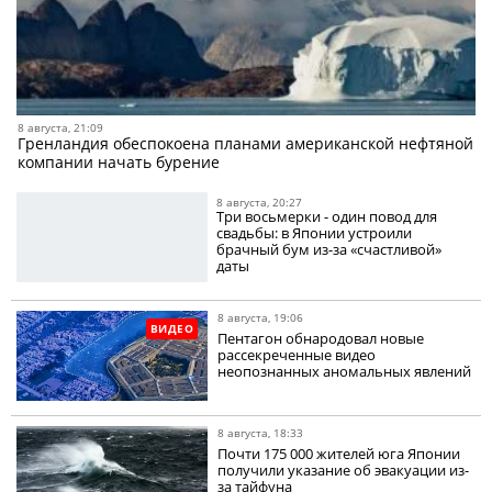
8 августа, 21:09
Гренландия обеспокоена планами американской нефтяной
компании начать бурение
8 августа, 20:27
Три восьмерки - один повод для
свадьбы: в Японии устроили
брачный бум из-за «счастливой»
даты
8 августа, 19:06
ВИДЕО
Пентагон обнародовал новые
рассекреченные видео
неопознанных аномальных явлений
8 августа, 18:33
Почти 175 000 жителей юга Японии
получили указание об эвакуации из-
за тайфуна