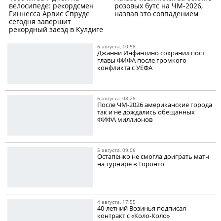
велосипеде: рекордсмен
розовых бутс на ЧМ-2026,
Гиннесса Арвис Спруде
назвав это совпадением
сегодня завершит
рекордный заезд в Кулдиге
6 августа, 10:58
Джанни Инфантино сохранил пост
главы ФИФА после громкого
конфликта с УЕФА
6 августа, 08:28
После ЧМ-2026 американские города
так и не дождались обещанных
ФИФА миллионов
5 августа, 09:06
Остапенко не смогла доиграть матч
на турнире в Торонто
4 августа, 17:55
40-летний Возинья подписал
контракт с «Коло-Коло»