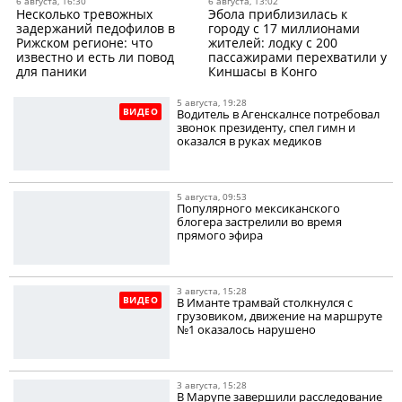
6 августа, 16:30
6 августа, 13:02
Несколько тревожных
Эбола приблизилась к
задержаний педофилов в
городу с 17 миллионами
Рижском регионе: что
жителей: лодку с 200
известно и есть ли повод
пассажирами перехватили у
для паники
Киншасы в Конго
5 августа, 19:28
ВИДЕО
Водитель в Агенскалнсе потребовал
звонок президенту, спел гимн и
оказался в руках медиков
5 августа, 09:53
Популярного мексиканского
блогера застрелили во время
прямого эфира
3 августа, 15:28
ВИДЕО
В Иманте трамвай столкнулся с
грузовиком, движение на маршруте
№1 оказалось нарушено
3 августа, 15:28
В Марупе завершили расследование