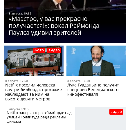
8 августа, 19:32
«Маэстро, у вас прекрасно
получается!»: вокал Раймонда
Паулса удивил зрителей
ФОТО
ВИДЕО
8 августа, 17:50
8 августа, 16:20
Netflix поселил человека
Лука Гуаданьино получит
внутри билборда: прохожие
спецприз Венецианского
наблюдают за ним на
кинофестиваля
высоте девяти метров
8 августа, 09:39
ВИДЕО
Netflix запер актера в билборде над
улицей Голливуда ради рекламы
фильма