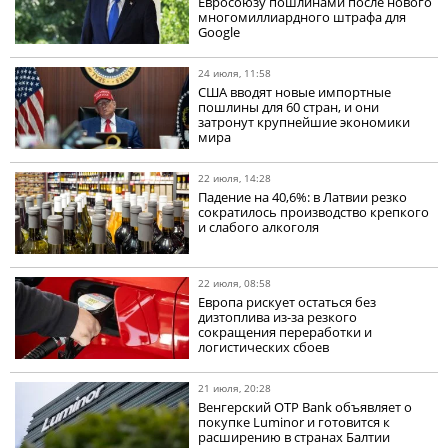
Евросоюзу пошлинами после нового
многомиллиардного штрафа для
Google
24 июля, 11:58
США вводят новые импортные
пошлины для 60 стран, и они
затронут крупнейшие экономики
мира
22 июля, 14:28
Падение на 40,6%: в Латвии резко
сократилось производство крепкого
и слабого алкоголя
22 июля, 08:58
Европа рискует остаться без
дизтоплива из-за резкого
сокращения переработки и
логистических сбоев
21 июля, 20:28
Венгерский OTP Bank объявляет о
покупке Luminor и готовится к
расширению в странах Балтии