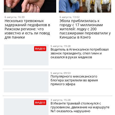
6 августа, 16:30
6 августа, 13:02
Несколько тревожных
Эбола приблизилась к
задержаний педофилов в
городу с 17 миллионами
Рижском регионе: что
жителей: лодку с 200
известно и есть ли повод
пассажирами перехватили у
для паники
Киншасы в Конго
5 августа, 19:28
ВИДЕО
Водитель в Агенскалнсе потребовал
звонок президенту, спел гимн и
оказался в руках медиков
5 августа, 09:53
Популярного мексиканского
блогера застрелили во время
прямого эфира
3 августа, 15:28
ВИДЕО
В Иманте трамвай столкнулся с
грузовиком, движение на маршруте
№1 оказалось нарушено