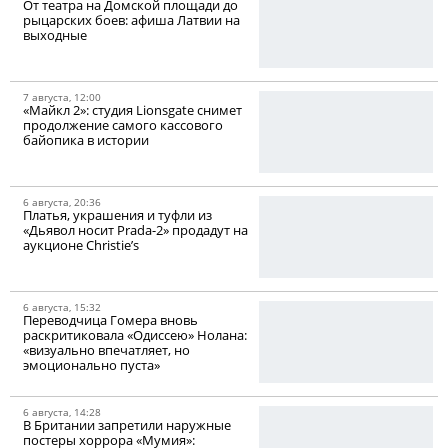
От театра на Домской площади до
рыцарских боев: афиша Латвии на
выходные
7 августа, 12:00
«Майкл 2»: студия Lionsgate снимет
продолжение самого кассового
байопика в истории
6 августа, 20:36
Платья, украшения и туфли из
«Дьявол носит Prada-2» продадут на
аукционе Christie’s
6 августа, 15:32
Переводчица Гомера вновь
раскритиковала «Одиссею» Нолана:
«визуально впечатляет, но
эмоционально пуста»
6 августа, 14:28
В Британии запретили наружные
постеры хоррора «Мумия»: