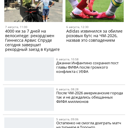
7 августа, 11:00
6 августа, 12:30
4000 км за 7 дней на
Adidas извинился за обилие
велосипеде: рекордсмен
розовых бутс на ЧМ-2026,
Гиннесса Арвис Спруде
назвав это совпадением
сегодня завершит
рекордный заезд в Кулдиге
6 августа, 10:58
Джанни Инфантино сохранил пост
главы ФИФА после громкого
конфликта с УЕФА
6 августа, 08:28
После ЧМ-2026 американские города
так и не дождались обещанных
ФИФА миллионов
5 августа, 09:06
Остапенко не смогла доиграть матч
на турнире в Торонто