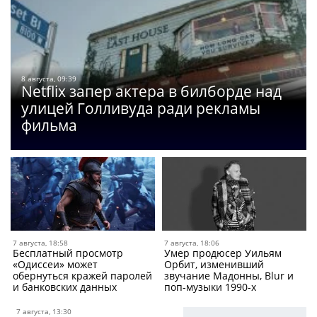
8 августа, 09:39
Netflix запер актера в билборде над
улицей Голливуда ради рекламы
фильма
7 августа, 18:58
7 августа, 18:06
Бесплатный просмотр
Умер продюсер Уильям
«Одиссеи» может
Орбит, изменивший
обернуться кражей паролей
звучание Мадонны, Blur и
и банковских данных
поп-музыки 1990-х
7 августа, 13:30