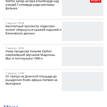
ВИДЕО
Netflix запер актера в билборде над
улицей Голливуда ради рекламы
фильма
7 августа, 18:58
Бесплатный просмотр «Одиссеи»
может обернуться кражей паролей и
банковских данных
7 августа, 18:06
Умер продюсер Уильям Орбит,
изменивший звучание Мадонны,
Blur и поп-музыки 1990-х
7 августа, 13:30
От театра на Домской площади до
рыцарских боев: афиша Латвии на
выходные