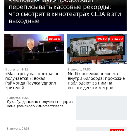
переписывать кассовые рекорды:
что смотрят в кинотеатрах США в эти
выходные
ВИДЕО
ФОТО
ВИДЕО
8 августа, 19:32
8 августа, 17:50
«Маэстро, у вас прекрасно
Netflix поселил человека
получается!»: вокал
внутри билборда: прохожие
Раймонда Паулса удивил
наблюдают за ним на
зрителей
высоте девяти метров
8 августа, 16:20
Лука Гуаданьино получит спецприз
Венецианского кинофестиваля
8 августа, 09:39