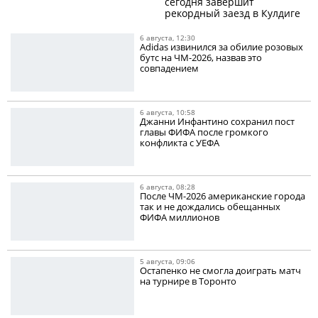
сегодня завершит
рекордный заезд в Кулдиге
6 августа, 12:30
Adidas извинился за обилие розовых
бутс на ЧМ-2026, назвав это
совпадением
6 августа, 10:58
Джанни Инфантино сохранил пост
главы ФИФА после громкого
конфликта с УЕФА
6 августа, 08:28
После ЧМ-2026 американские города
так и не дождались обещанных
ФИФА миллионов
5 августа, 09:06
Остапенко не смогла доиграть матч
на турнире в Торонто