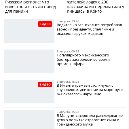
Рижском регионе: что
жителей: лодку с 200
известно и есть ли повод
пассажирами перехватили у
для паники
Киншасы в Конго
5 августа, 19:28
ВИДЕО
Водитель в Агенскалнсе потребовал
звонок президенту, спел гимн и
оказался в руках медиков
5 августа, 09:53
Популярного мексиканского
блогера застрелили во время
прямого эфира
3 августа, 15:28
ВИДЕО
В Иманте трамвай столкнулся с
грузовиком, движение на маршруте
№1 оказалось нарушено
3 августа, 15:28
В Марупе завершили расследование
дела о попытке отравления сына и
гражданского мужа