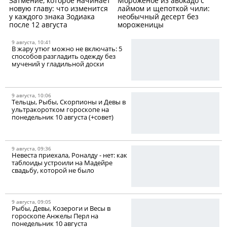
Затмение, которое начинает
Мороженое из авокадо с
новую главу: что изменится
лаймом и щепоткой чили:
у каждого знака Зодиака
необычный десерт без
после 12 августа
мороженицы
9 августа, 10:41
В жару утюг можно не включать: 5
способов разгладить одежду без
мучений у гладильной доски
9 августа, 10:06
Тельцы, Рыбы, Скорпионы и Девы в
ультракоротком гороскопе на
понедельник 10 августа (+совет)
9 августа, 09:36
Невеста приехала, Роналду - нет: как
таблоиды устроили на Мадейре
свадьбу, которой не было
9 августа, 09:05
Рыбы, Девы, Козероги и Весы в
гороскопе Анжелы Перл на
понедельник 10 августа