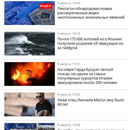
8 августа, 19:06
ВИДЕО
Пентагон обнародовал новые
рассекреченные видео
неопознанных аномальных явлений
8 августа, 18:33
Почти 175 000 жителей юга Японии
получили указание об эвакуации из-
за тайфуна
8 августа, 17:01
На озере Гарда бушует лесной
пожар: на одном из самых
популярных курортов Италии
эвакуировали около 200 человек
8 августа, 15:00
Умер отец Лионеля Месси: ему было
68 лет
8 августа, 12:58