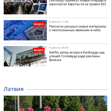
Сентябрь принесет новые очереди в
аэропортах Европы из-за правил EES
8 августа, 11:38
ВИДЕО
Пентагон раскрыл новые материалы
о неопознанных явлениях в небе
8 августа, 09:39
ВИДЕО
Netflix запер актера в билборде над
улицей Голливуда ради рекламы
фильма
Латвия