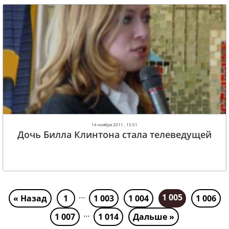
14 ноября 2011 , 15:51
Дочь Билла Клинтона стала телеведущей
…
1 005
« Назад
1
1 003
1 004
1 006
…
1 007
1 014
Дальше »