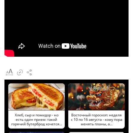
Хлеб, сыр и помидор - но
Восточный гороскоп: неделя
есть один прием: такой
с 10 по 16 августа - кому пора
горячий бутерброд хочется…
менять планы, а…