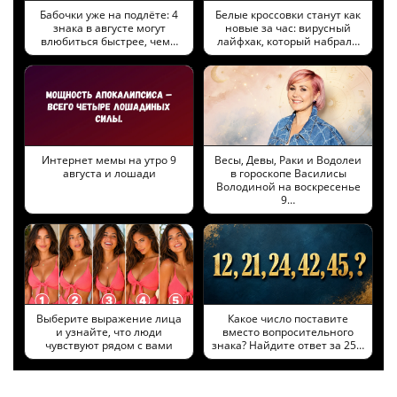
Бабочки уже на подлёте: 4
Белые кроссовки станут как
знака в августе могут
новые за час: вирусный
влюбиться быстрее, чем…
лайфхак, который набрал…
Интернет мемы на утро 9
Весы, Девы, Раки и Водолеи
августа и лошади
в гороскопе Василисы
Володиной на воскресенье
9…
Выберите выражение лица
Какое число поставите
и узнайте, что люди
вместо вопросительного
чувствуют рядом с вами
знака? Найдите ответ за 25…