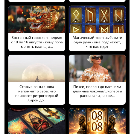
Восточный гороскоп: неделя
Магический тест: выберите
с 10 по 16 августа - кому пора
одну руну - она подскажет,
менять планы, а…
что вас ждет
Старые раны снова
Пикси, волосы до плеч или
напомнят о себе: что
длинные локоны? Эксперты
принесет ретроградный
рассказали, какие…
Хирон до…