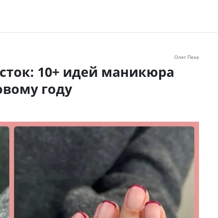
Олег Пека
ток: 10+ идей маникюра
овому году