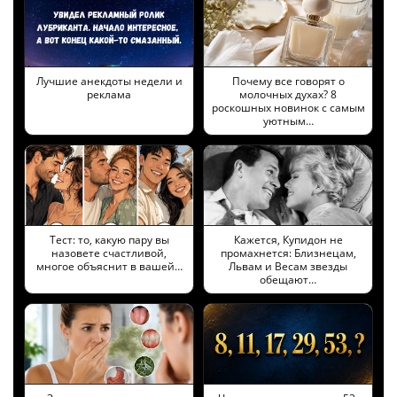
Лучшие анекдоты недели и
Почему все говорят о
реклама
молочных духах? 8
роскошных новинок с самым
уютным…
Тест: то, какую пару вы
Кажется, Купидон не
назовете счастливой,
промахнется: Близнецам,
многое объяснит в вашей…
Львам и Весам звезды
обещают…