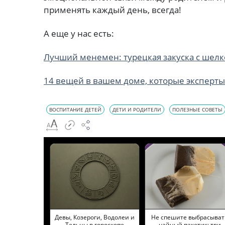
применять каждый день, всегда!
А еще у нас есть:
Лучший менемен: турецкая закуска с шелк
14 вещей в вашем доме, которые эксперты
ВОСПИТАНИЕ ДЕТЕЙ
ДЕТИ И РОДИТЕЛИ
ПОЛЕЗНЫЕ СОВЕТЫ
Девы, Козероги, Водолеи и
Не спешите выбрасыват
Тельцы в гороскопе
чайный пакетик: три