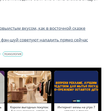
овыистым вкусом, как в восточной сказке
 фэн-шуй советуют наладить прямо сейчас
ПСИХОЛОГИЯ
ь
Короли выгодных покупок:
Интернет мемы на утро 7
4 знака зодиака, которых
августа и посуда