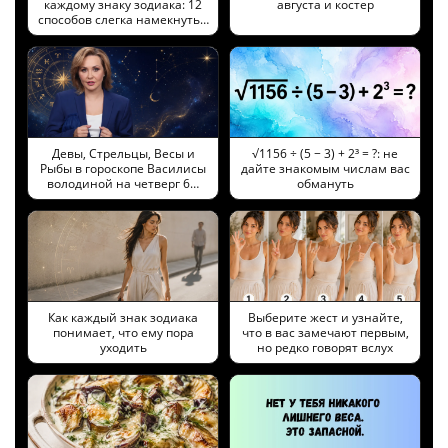
каждому знаку зодиака: 12
августа и костер
способов слегка намекнуть…
Девы, Стрельцы, Весы и
√1156 ÷ (5 − 3) + 2³ = ?: не
Рыбы в гороскопе Василисы
дайте знакомым числам вас
володиной на четверг 6…
обмануть
Как каждый знак зодиака
Выберите жест и узнайте,
понимает, что ему пора
что в вас замечают первым,
уходить
но редко говорят вслух