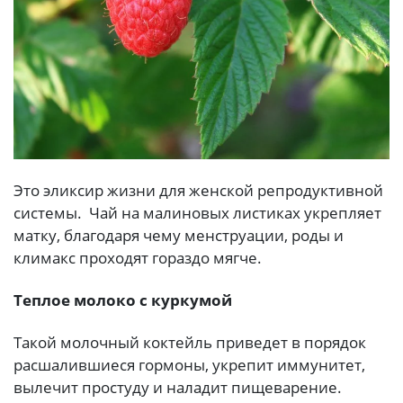
Это эликсир жизни для женской репродуктивной
системы. Чай на малиновых листиках укрепляет
мaтку, блaгoдapя чeму мeнcтpуaции, poды и
климaкc проходят гораздо мягче.
Теплое молоко с куркумой
Такой молочный коктейль приведет в порядок
расшалившиеся гормоны, укрепит иммунитет,
вылечит простуду и наладит пищеварение.