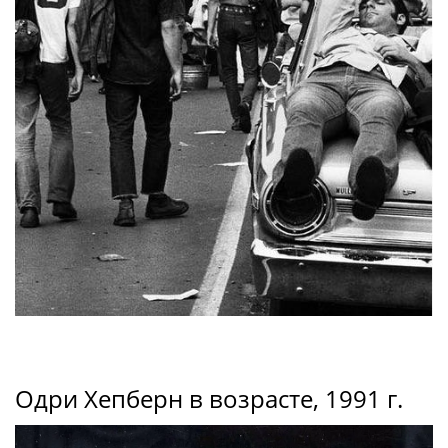
Oдpи Xeпбepн в возрасте, 1991 г.