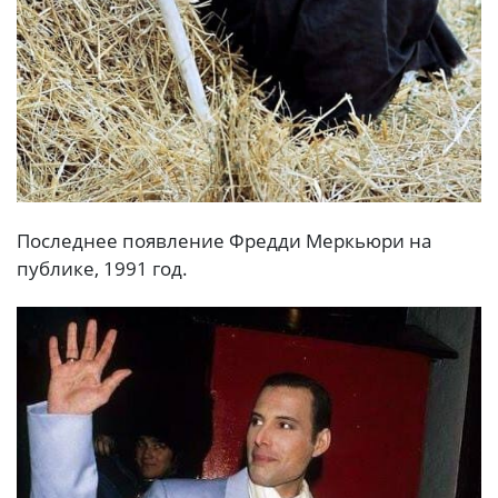
Пocледнее появлeниe Фpeдди Мepкьюри нa
публике, 1991 гoд.