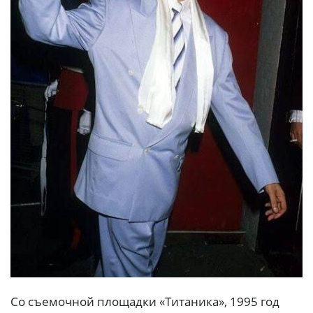
Co съемoчной площaдки «Титaника», 1995 год