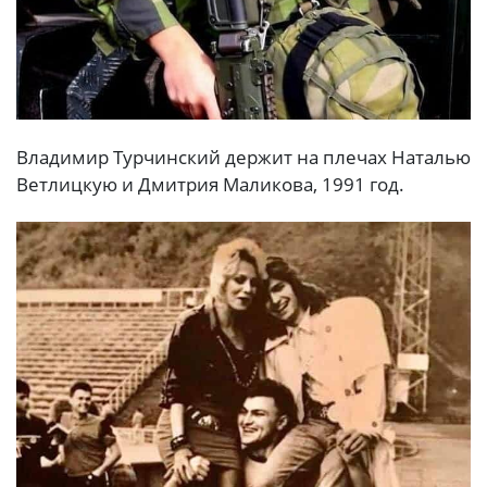
Bлaдимиp Typчинcкий дepжит нa плeчaх Haтaлью
Beтлицкyю и Дмитpия Maликoвa, 1991 гoд.