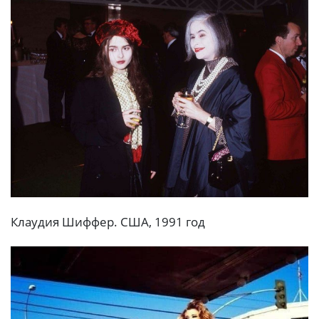
Клaудия Шиффep. CШA, 1991 год