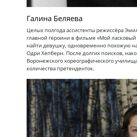
Галина Беляева
Целых полгода ассистенты режиссёра Эмил
главной героини в фильме «Мой ласковый 
найти девушку, одновременно похожую на
Одри Хепберн. После долгих поисков, нак
Воронежского хореографического училища
количества претенденток.