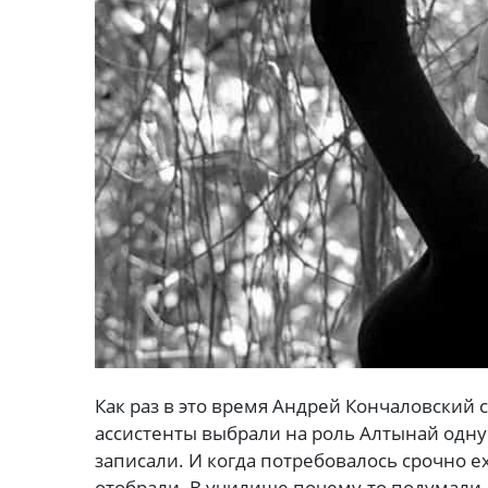
Как раз в это время Андрей Кончаловский 
ассистенты выбрали на роль Алтынай одну
записали. И когда потребовалось срочно е
отобрали. В училище почему-то подумали,