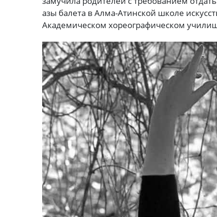
замучила родителей с требованием отдать 
азы балета в Алма-Атинской школе искусст
Академическом хореографическом училищ