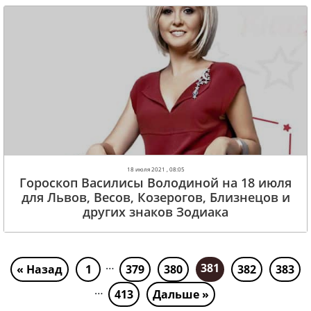
18 июля 2021 , 08:05
Гороскоп Василисы Володиной на 18 июля
для Львов, Весов, Козерогов, Близнецов и
других знаков Зодиака
…
381
« Назад
1
379
380
382
383
…
413
Дальше »