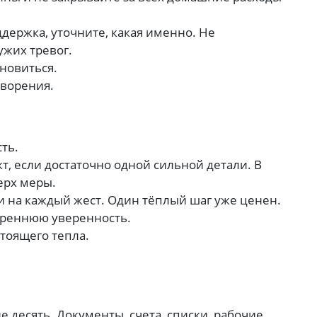
держка, уточните, какая именно. Не
ужих тревог.
ановиться.
творения.
ть.
т, если достаточно одной сильной детали. В
ерх меры.
 на каждый жест. Один тёплый шаг уже ценен.
реннюю уверенность.
тоящего тепла.
е десять. Документы, счета, списки, рабочие