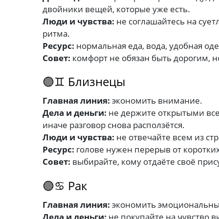
двойники вещей, которые уже есть.
Люди и чувства:
не соглашайтесь на сует
ритма.
Ресурс:
нормальная еда, вода, удобная од
Совет:
комфорт не обязан быть дорогим, 
🟣♊ Близнецы
Главная линия:
экономить внимание.
Дела и деньги:
не держите открытыми все 
иначе разговор снова расползётся.
Люди и чувства:
не отвечайте всем из стр
Ресурс:
голове нужен перерыв от коротки
Совет:
выбирайте, кому отдаёте своё прис
🟣♋ Рак
Главная линия:
экономить эмоциональны
Дела и деньги:
не покупайте на чувство в