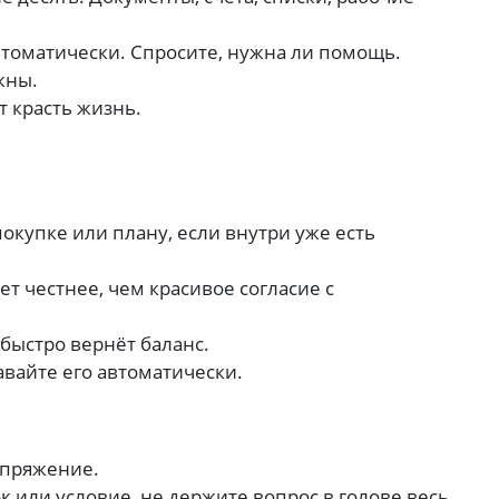
томатически. Спросите, нужна ли помощь.
жны.
т красть жизнь.
покупке или плану, если внутри уже есть
ет честнее, чем красивое согласие с
быстро вернёт баланс.
авайте его автоматически.
апряжение.
к или условие, не держите вопрос в голове весь