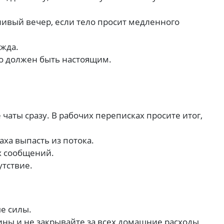
ливый вечер, если тело просит медленного
ежда.
но должен быть настоящим.
чаты сразу. В рабочих переписках просите итог,
аха выпасть из потока.
х сообщений.
утствие.
е силы.
ины и не закрывайте за всех домашние расходы