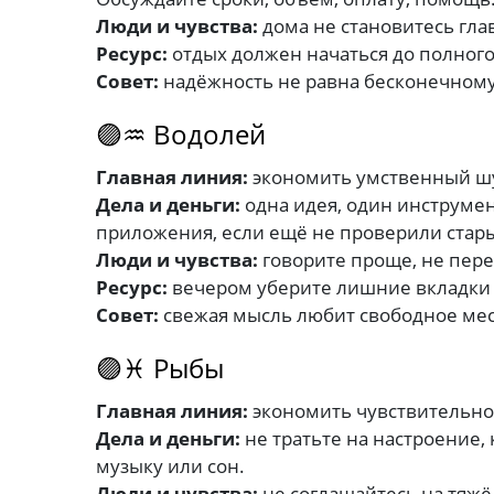
Люди и чувства:
дома не становитесь гл
Ресурс:
отдых должен начаться до полного
Совет:
надёжность не равна бесконечному 
🟣♒ Водолей
Главная линия:
экономить умственный ш
Дела и деньги:
одна идея, один инструмен
приложения, если ещё не проверили стары
Люди и чувства:
говорите проще, не пере
Ресурс:
вечером уберите лишние вкладки
Совет:
свежая мысль любит свободное мес
🟣♓ Рыбы
Главная линия:
экономить чувствительно
Дела и деньги:
не тратьте на настроение,
музыку или сон.
Люди и чувства:
не соглашайтесь на тяжёл