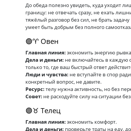
До обеда полезно увидеть, куда уходит ли
границу: не отвечать сразу, не ехать лишни
тяжёлый разговор без сил, не брать задачу
умеет быть добрым без полного самоотказ
🟣♈ Овен
Главная линия:
экономить энергию рывка
Дела и деньги:
не включайтесь в каждую с
только то, где ваш быстрый ответ действи
Люди и чувства:
не вступайте в спор ради
конкретный вопрос, не давите.
Ресурс:
телу нужна активность, но без пер
Совет:
не расходуйте силу на ситуации без
🟣♉ Телец
Главная линия:
экономить комфорт.
Дела и деньги:
проверьте траты на еду, д