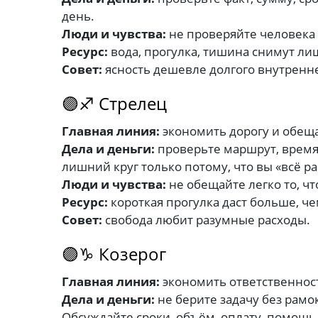
день.
Люди и чувства:
не проверяйте человека
Ресурс:
вода, прогулка, тишина снимут л
Совет:
ясность дешевле долгого внутренне
🟣♐ Стрелец
Главная линия:
экономить дорогу и обещ
Дела и деньги:
проверьте маршрут, время,
лишний круг только потому, что вы «всё р
Люди и чувства:
не обещайте легко то, чт
Ресурс:
короткая прогулка даст больше, че
Совет:
свобода любит разумные расходы.
🟣♑ Козерог
Главная линия:
экономить ответственнос
Дела и деньги:
не берите задачу без рамо
Обсуждайте сроки, объём, оплату, помощь