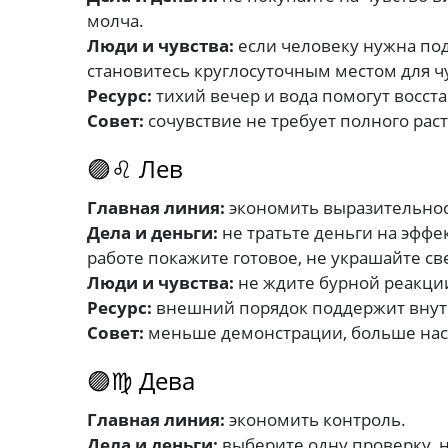
молча.
Люди и чувства:
если человеку нужна под
становитесь круглосуточным местом для ч
Ресурс:
тихий вечер и вода помогут восст
Совет:
сочувствие не требует полного рас
🟣♌ Лев
Главная линия:
экономить выразительнос
Дела и деньги:
не тратьте деньги на эффек
работе покажите готовое, не украшайте св
Люди и чувства:
не ждите бурной реакции
Ресурс:
внешний порядок поддержит внут
Совет:
меньше демонстрации, больше нас
🟣♍ Дева
Главная линия:
экономить контроль.
Дела и деньги:
выберите одну проверку, н