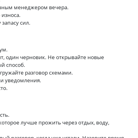
авным менеджером вечера.
 износа.
запасу сил.
ум.
т, один черновик. Не открывайте новые
й способ.
гружайте разговор схемами.
 и уведомления.
то.
сть.
 которое лучше прожить через отдых, воду,
ый разговор, когда уже устали. Назовите время,