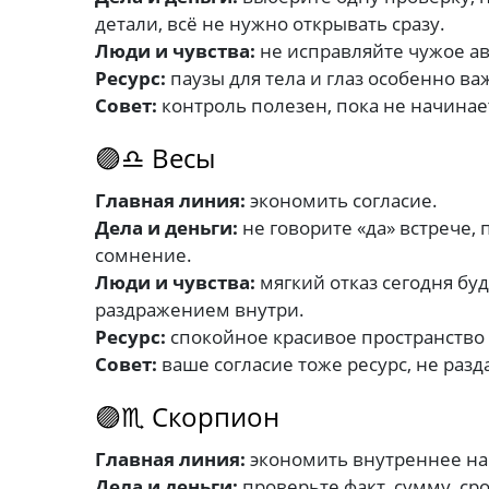
детали, всё не нужно открывать сразу.
Люди и чувства:
не исправляйте чужое ав
Ресурс:
паузы для тела и глаз особенно ва
Совет:
контроль полезен, пока не начинае
🟣♎ Весы
Главная линия:
экономить согласие.
Дела и деньги:
не говорите «да» встрече, 
сомнение.
Люди и чувства:
мягкий отказ сегодня буд
раздражением внутри.
Ресурс:
спокойное красивое пространство 
Совет:
ваше согласие тоже ресурс, не разд
🟣♏ Скорпион
Главная линия:
экономить внутреннее н
Дела и деньги:
проверьте факт, сумму, сро