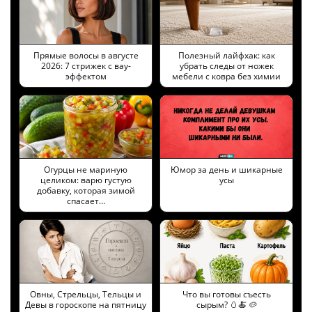
Прямые волосы в августе
Полезный лайфхак: как
2026: 7 стрижек с вау-
убрать следы от ножек
эффектом
мебели с ковра без химии
Огурцы не мариную
Юмор за день и шикарные
целиком: варю густую
усы
добавку, которая зимой
спасает…
Овны, Стрельцы, Тельцы и
Что вы готовы съесть
Девы в гороскопе на пятницу
сырым? 🥚🍝 🥔