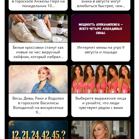
в гороскопе Анжелы Перл на
знака в августе могут
понедельник 10…
влюбиться быстрее, чем…
Белые кроссовки станут как
Интернет мемы на утро 9
новые за час: вирусный
августа и лошади
лайфхак, который набрал…
Весы, Девы, Раки и Водолеи
Выберите выражение лица
в гороскопе Василисы
и узнайте, что люди
Володиной на воскресенье
чувствуют рядом с вами
9…