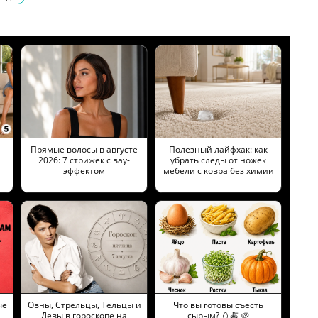
Прямые волосы в августе
Полезный лайфхак: как
2026: 7 стрижек с вау-
убрать следы от ножек
эффектом
мебели с ковра без химии
ые
Овны, Стрельцы, Тельцы и
Что вы готовы съесть
Девы в гороскопе на
сырым? 🥚🍝 🥔