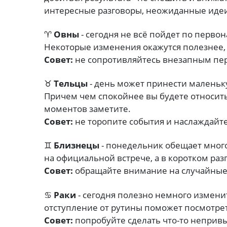
интересные разговоры, неожиданные идеи
♈
Овны
- сегодня не всё пойдет по перво
Некоторые изменения окажутся полезнее,
Совет:
не сопротивляйтесь внезапным пе
♉
Тельцы
- день может принести маленьку
Причем чем спокойнее вы будете относит
моментов заметите.
Совет:
не торопите события и наслаждайт
♊
Близнецы
- понедельник обещает мног
на официальной встрече, а в коротком ра
Совет:
обращайте внимание на случайные
♋
Раки
- сегодня полезно немного измен
отступление от рутины поможет посмотре
Совет:
попробуйте сделать что-то неприв