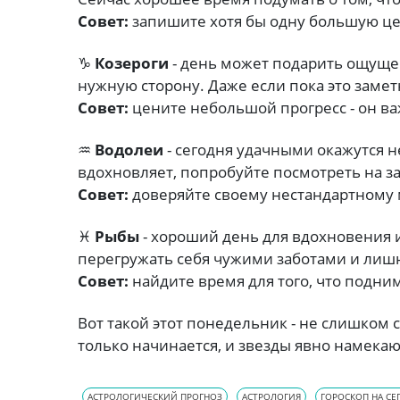
Совет:
запишите хотя бы одну большую це
♑
Козероги
- день может подарить ощущен
нужную сторону. Даже если пока это замет
Совет:
цените небольшой прогресс - он ва
♒
Водолеи
- сегодня удачными окажутся 
вдохновляет, попробуйте посмотреть на з
Совет:
доверяйте своему нестандартном
♓
Рыбы
- хороший день для вдохновения 
перегружать себя чужими заботами и лиш
Совет:
найдите время для того, что подни
Вот такой этот понедельник - не слишком
только начинается, и звезды явно намека
АСТРОЛОГИЧЕСКИЙ ПРОГНОЗ
АСТРОЛОГИЯ
ГОРОСКОП НА СЕ