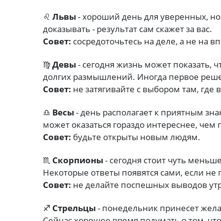
♌
Львы
- хороший день для уверенных, н
доказывать - результат сам скажет за вас.
Совет:
сосредоточьтесь на деле, а не на в
♍
Девы
- сегодня жизнь может показать, 
долгих размышлений. Иногда первое реш
Совет:
не затягивайте с выбором там, где 
♎
Весы
- день располагает к приятным зн
может оказаться гораздо интереснее, чем 
Совет:
будьте открыты новым людям.
♏
Скорпионы
- сегодня стоит чуть меньш
Некоторые ответы появятся сами, если не 
Совет:
не делайте поспешных выводов ут
♐
Стрельцы
- понедельник принесет жела
Сейчас хорошее время подумать о том, что