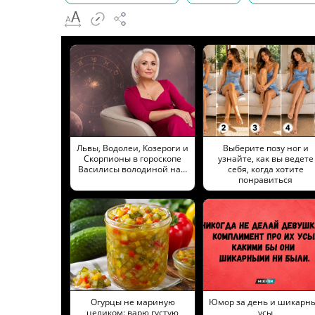
Львы, Водолеи, Козероги и
Выберите позу ног и
Скорпионы в гороскопе
узнайте, как вы ведете
Василисы володиной на…
себя, когда хотите
понравиться
Огурцы не мариную
Юмор за день и шикарн
целиком: варю густую
усы