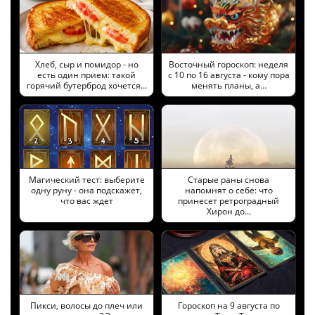
Хлеб, сыр и помидор - но
Восточный гороскоп: неделя
есть один прием: такой
с 10 по 16 августа - кому пора
горячий бутерброд хочется…
менять планы, а…
Магический тест: выберите
Старые раны снова
одну руну - она подскажет,
напомнят о себе: что
что вас ждет
принесет ретроградный
Хирон до…
Пикси, волосы до плеч или
Гороскоп на 9 августа по