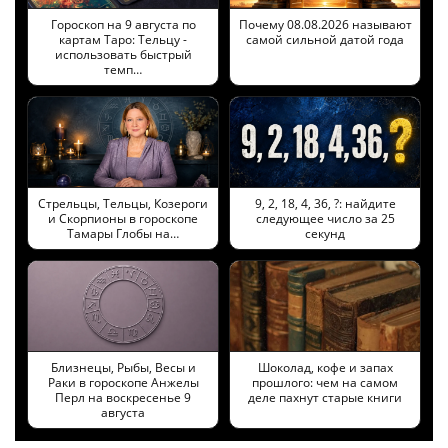
Гороскоп на 9 августа по
Почему 08.08.2026 называют
картам Таро: Тельцу -
самой сильной датой года
использовать быстрый
темп…
Стрельцы, Тельцы, Козероги
9, 2, 18, 4, 36, ?: найдите
и Скорпионы в гороскопе
следующее число за 25
Тамары Глобы на…
секунд
Близнецы, Рыбы, Весы и
Шоколад, кофе и запах
Раки в гороскопе Анжелы
прошлого: чем на самом
Перл на воскресенье 9
деле пахнут старые книги
августа