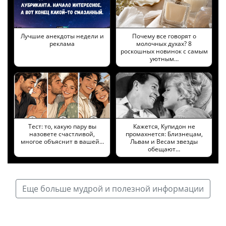
Лучшие анекдоты недели и
Почему все говорят о
реклама
молочных духах? 8
роскошных новинок с самым
уютным…
Тест: то, какую пару вы
Кажется, Купидон не
назовете счастливой,
промахнется: Близнецам,
многое объяснит в вашей…
Львам и Весам звезды
обещают…
Еще больше мудрой и полезной информации