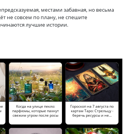
непредсказуемая, местами забавная, но весьма
дёт не совсем по плану, не спешите
начинаются лучшие истории.
не
Когда на улице пекло:
Гороскоп на 7 августа по
м
парфюмы, которые пахнут
картам Таро: Стрельцу -
свежим утром после росы
беречь ресурсы и не…