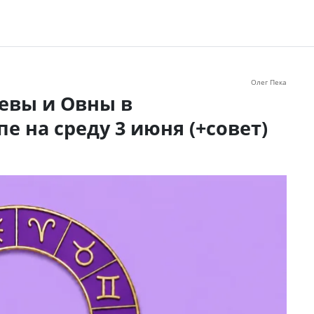
Олег Пека
евы и Овны в
е на среду 3 июня (+совет)