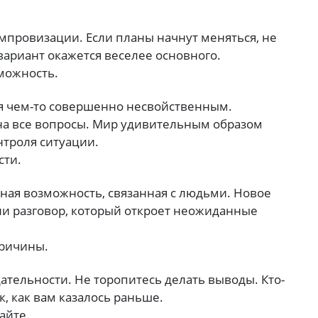
импровизации. Если планы начнут меняться, не
 вариант окажется веселее основного.
можность.
ся чем-то совершенно несвойственным.
 на все вопросы. Мир удивительным образом
нтроля ситуации.
сти.
сная возможность, связанная с людьми. Новое
и разговор, который откроет неожиданные
причины.
дательности. Не торопитесь делать выводы. Кто-
к, как вам казалось раньше.
айте.