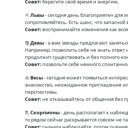
Совет:
берегите своё время и энергию.
♌
Львы
- сегодня день благоприятен для 
сопротивляйтесь. Есть шанс, что запасной
Совет:
воспринимайте изменения как воз
♍
Девы
- а вам звезды предлагают занять
Например, позволить себе не знать ответ
продолжит существовать и без полного ко
Совет:
позвольте себе немного спонтанно
♎
Весы
- сегодня может появиться интере
знакомство, неожиданное приглашение ил
перспективы.
Совет:
не отказывайтесь от общения без 
♏
Скорпионы
- день располагает к наблю
то рядом сейчас раскрывается совсем не та
Совет:
сначала наблюдайте, потом оценив