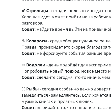
♐
Стрельцы
- сегодня полезно иногда отк
Хорошая идея может прийти не за рабочим
разговора.
Совет:
найдите время выйти из привычной
♑
Козероги
- среда обещает удачное решен
Правда, произойдёт это скорее благодаря 
Совет:
не форсируйте события раньше вр
♒
Водолеи
- день подойдёт для экспериме
Попробовать новый подход, новое место и
Совет:
сделайте сегодня что-то иначе, чем
♓
Рыбы
- сегодня особенно важно доверят
замедлиться - замедляйтесь. Если хочется в
музыке, книгах и приятных людях.
Совет:
выбирайте то, что наполняет вас эн