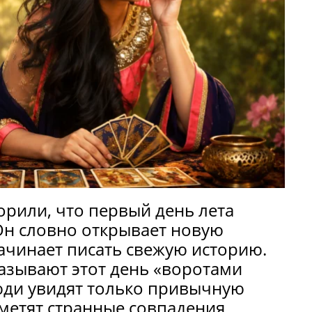
орили, что первый день лета
Он словно открывает новую
начинает писать свежую историю.
азывают этот день «воротами
юди увидят только привычную
аметят странные совпадения,