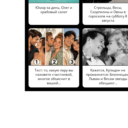
Юмор за день, Олег и
Стрельцы, Весы,
крабовый салат
Скорпионы и Овны в
гороскопе на субботу 8
августа
Тест: то, какую пару вы
Кажется, Купидон не
назовете счастливой,
промахнется: Близнецам
многое объяснит в
Львам и Весам звезды
вашей…
обещают…