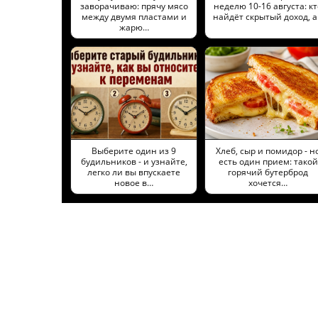
заворачиваю: прячу мясо
неделю 10-16 августа: кт
между двумя пластами и
найдёт скрытый доход, 
жарю…
Выберите один из 9
Хлеб, сыр и помидор - н
будильников - и узнайте,
есть один прием: такой
легко ли вы впускаете
горячий бутерброд
новое в…
хочется…