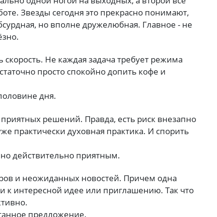
рально одной ногой на выходных, а второй всё
боте. Звезды сегодня это прекрасно понимают,
абсурдная, но вполне дружелюбная. Главное - не
ёзно.
ь скорость. Не каждая задача требует режима
статочно просто спокойно допить кофе и
половине дня.
 приятных решений. Правда, есть риск внезапно
о уже практически духовная практика. И спорить
 но действительно приятным.
оров и неожиданных новостей. Причем одна
и к интересной идее или приглашению. Так что
ктивно.
нтанное предложение.