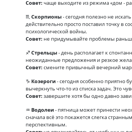
Совет:
чаще выходите из режима «дом - раб
♏
Скорпионы
- сегодня полезно не искат
действительно просто поставил точку в со
психологической войны.
Совет:
не придумывайте проблемы раньш
♐
Стрельцы
- день располагает к спонта
неожиданные предложения и резкое желани
Совет:
смените привычный вечерний мар
♑
Козероги
- сегодня особенно приятно б
вычеркнуть что-то из списка задач. Это ч
Совет:
завершите хотя бы одно давно зави
♒
Водолеи
- пятница может принести не
сначала всё это покажется слегка странны
перспективным.
Совет:
не отмахивайтесь от необычных лю