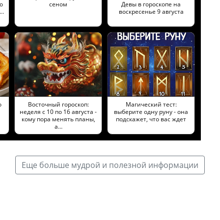
о
сеном
Девы в гороскопе на
а…
воскресенье 9 августа
о
Восточный гороскоп:
Магический тест:
неделя с 10 по 16 августа -
выберите одну руну - она
кому пора менять планы,
подскажет, что вас ждет
а…
Еще больше мудрой и полезной информации