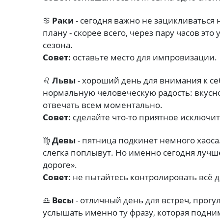
♋
Раки
- сегодня важно не зацикливаться 
плану - скорее всего, через пару часов эт
сезона.
Совет:
оставьте место для импровизации.
♌
Львы
- хороший день для внимания к себ
нормальную человеческую радость: вкусно
отвечать всем моментально.
Совет:
сделайте что-то приятное исключит
♍
Девы
- пятница подкинет немного хаоса.
слегка поплывут. Но именно сегодня лучше
дороге».
Совет:
не пытайтесь контролировать всё д
♎
Весы
- отличный день для встреч, прогу
услышать именно ту фразу, которая подним