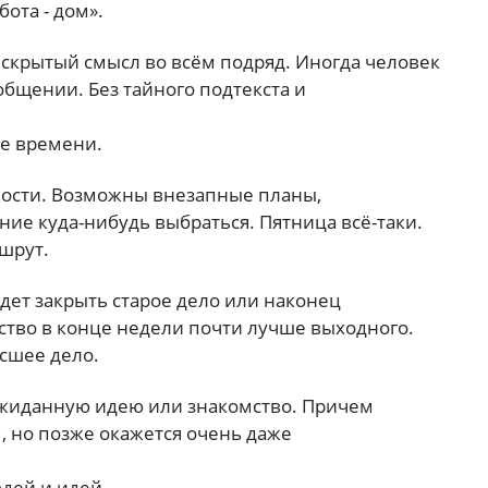
ота - дом».
ь скрытый смысл во всём подряд. Иногда человек
общении. Без тайного подтекста и
е времени.
нности. Возможны внезапные планы,
е куда-нибудь выбраться. Пятница всё-таки.
шрут.
удет закрыть старое дело или наконец
увство в конце недели почти лучше выходного.
сшее дело.
ожиданную идею или знакомство. Причем
м, но позже окажется очень даже
дей и идей.