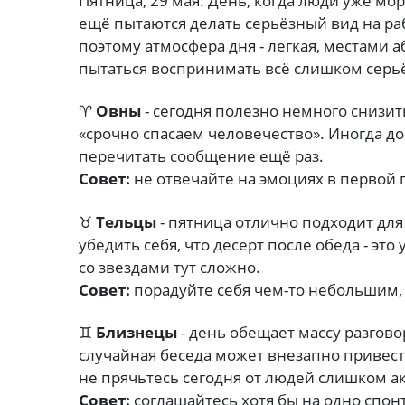
Пятница, 29 мая. День, когда люди уже мо
ещё пытаются делать серьёзный вид на ра
поэтому атмосфера дня - легкая, местами 
пытаться воспринимать всё слишком серь
♈
Овны
- сегодня полезно немного снизит
«срочно спасаем человечество». Иногда до
перечитать сообщение ещё раз.
Совет:
не отвечайте на эмоциях в первой 
♉
Тельцы
- пятница отлично подходит для
убедить себя, что десерт после обеда - эт
со звездами тут сложно.
Совет:
порадуйте себя чем-то небольшим,
♊
Близнецы
- день обещает массу разгов
случайная беседа может внезапно привест
не прячьтесь сегодня от людей слишком а
Совет:
соглашайтесь хотя бы на одно спо