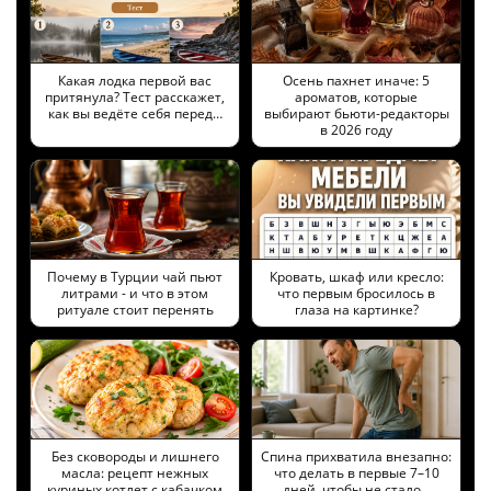
Какая лодка первой вас
Осень пахнет иначе: 5
притянула? Тест расскажет,
ароматов, которые
как вы ведёте себя перед…
выбирают бьюти-редакторы
в 2026 году
Почему в Турции чай пьют
Кровать, шкаф или кресло:
литрами - и что в этом
что первым бросилось в
ритуале стоит перенять
глаза на картинке?
Без сковороды и лишнего
Спина прихватила внезапно:
масла: рецепт нежных
что делать в первые 7–10
куриных котлет с кабачком
дней, чтобы не стало…