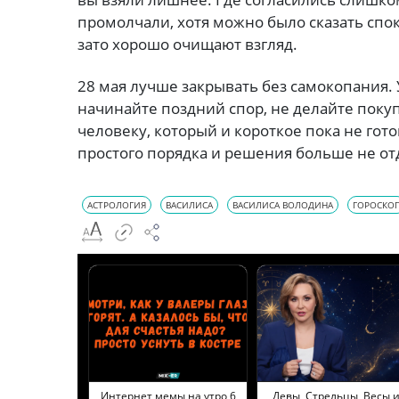
промолчали, хотя можно было сказать спок
зато хорошо очищают взгляд.
28 мая лучше закрывать без самокопания. 
начинайте поздний спор, не делайте поку
человеку, который и короткое пока не гот
простого порядка и решения больше не от
АСТРОЛОГИЯ
ВАСИЛИСА
ВАСИЛИСА ВОЛОДИНА
ГОРОСКО
Интернет мемы на утро 6
Девы, Стрельцы, Весы 