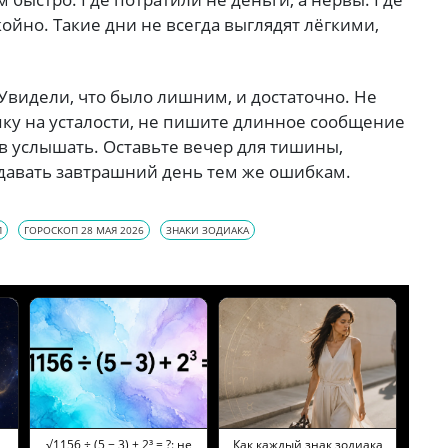
ойно. Такие дни не всегда выглядят лёгкими,
Увидели, что было лишним, и достаточно. Не
пку на усталости, не пишите длинное сообщение
ов услышать. Оставьте вечер для тишины,
давать завтрашний день тем же ошибкам.
П
ГОРОСКОП 28 МАЯ 2026
ЗНАКИ ЗОДИАКА
и
√1156 ÷ (5 − 3) + 2³ = ?: не
Как каждый знак зодиака