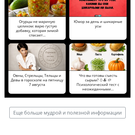
Огурцы не мариную
Юмор за день и шикарные
целиком: варю густую
усы
добавку, которая зимой
спасает…
Овны, Стрельцы, Тельцы и
Что вы готовы съесть
Девы в гороскопе на пятницу
сырым? 🥚🍝 🥔
7 августа
Психологический тест с
неожиданными…
Еще больше мудрой и полезной информации