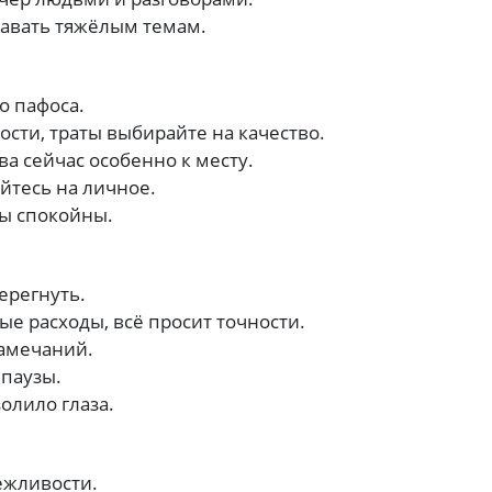
давать тяжёлым темам.
о пафоса.
сти, траты выбирайте на качество.
а сейчас особенно к месту.
тесь на личное.
вы спокойны.
ерегнуть.
ые расходы, всё просит точности.
амечаний.
паузы.
золило глаза.
ежливости.