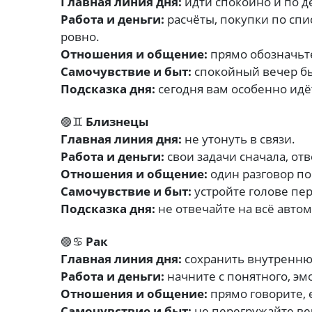
Главная линия дня:
идти спокойно и по д
Работа и деньги:
расчёты, покупки по спи
ровно.
Отношения и общение:
прямо обозначьте
Самочувствие и быт:
спокойный вечер бы
Подсказка дня:
сегодня вам особенно идё
🟣♊
Близнецы
Главная линия дня:
не утонуть в связи.
Работа и деньги:
свои задачи сначала, от
Отношения и общение:
один разговор по
Самочувствие и быт:
устройте голове пер
Подсказка дня:
не отвечайте на всё автом
🟣♋
Рак
Главная линия дня:
сохранить внутренн
Работа и деньги:
начните с понятного, э
Отношения и общение:
прямо говорите, 
Самочувствие и быт:
не перегружайте ве