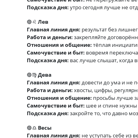
Подсказка дня:
утро сегодня лучше не от
🟣♌
Лев
Главная линия дня:
результат без лишнег
Работа и деньги:
закрепляйте договорённо
Отношения и общение:
тёплая инициатив
Самочувствие и быт:
вовремя переключай
Подсказка дня:
вас лучше слышат, когда 
🟣♍
Дева
Главная линия дня:
довести до ума и не п
Работа и деньги:
хвосты, цифры, регулярн
Отношения и общение:
просьбы лучше з
Самочувствие и быт:
шее и спине нужны 
Подсказка дня:
закройте то, что давно мо
🟣♎
Весы
Главная линия дня:
не уступать себе из в