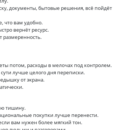
елу.
ску, документы, бытовые решения, всё пойдёт
, что вам удобно.
стро вернёт ресурс.
т размеренность.
веты потом, расходы в мелочах под контролем.
 сути лучше целого дня переписки.
едышку от экрана.
атически.
юю тишину.
моциональные покупки лучше перенести.
если вам нужен более мягкий тон.
чер людьми и разговорами.