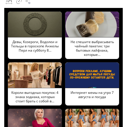
Девы, Козероги, Водолеи и
Не спешите выбрасывать
Тельцы в гороскопе Анжелы
чайный пакетик: три
Перл на субботу 8…
бытовых лайфхака,
которые…
Короли выгодных покупок: 4
Интернет мемы на утро 7
знака зодиака, которых
августа и посуда
стоит брать с собой в…