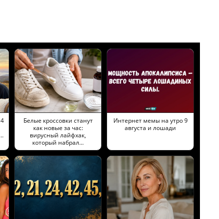
 4
Белые кроссовки станут
Интернет мемы на утро 9
как новые за час:
августа и лошади
м…
вирусный лайфхак,
который набрал…