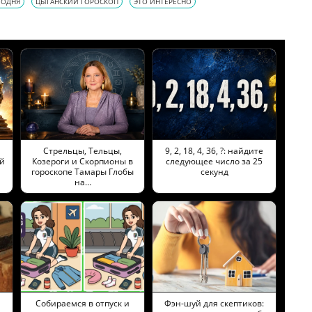
ГОДНЯ
ЦЫГАНСКИЙ ГОРОСКОП
ЭТО ИНТЕРЕСНО
Стрельцы, Тельцы,
9, 2, 18, 4, 36, ?: найдите
й
Козероги и Скорпионы в
следующее число за 25
гороскопе Тамары Глобы
секунд
на…
Собираемся в отпуск и
Фэн-шуй для скептиков: