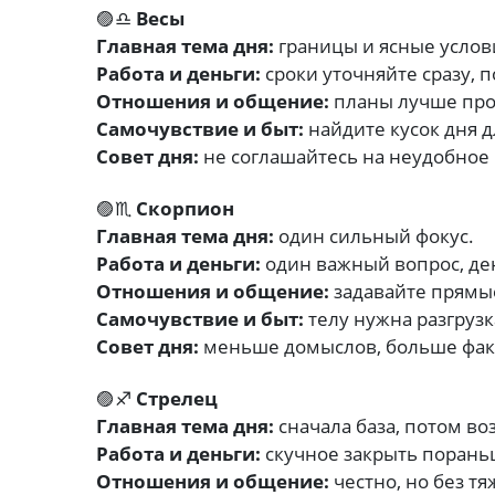
🟣♎
Весы
Главная тема дня:
границы и ясные услов
Работа и деньги:
сроки уточняйте сразу, 
Отношения и общение:
планы лучше про
Самочувствие и быт:
найдите кусок дня 
Совет дня:
не соглашайтесь на неудобное 
🟣♏
Скорпион
Главная тема дня:
один сильный фокус.
Работа и деньги:
один важный вопрос, ден
Отношения и общение:
задавайте прямые
Самочувствие и быт:
телу нужна разгрузк
Совет дня:
меньше домыслов, больше фак
🟣♐
Стрелец
Главная тема дня:
сначала база, потом во
Работа и деньги:
скучное закрыть пораньш
Отношения и общение:
честно, но без т