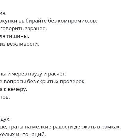
ия.
покупки выбирайте без компромиссов.
говорить заранее.
для тишины.
из вежливости.
ьги через паузу и расчёт.
 вопросы без скрытых проверок.
а к вечеру.
тов.
здух.
е, траты на мелкие радости держать в рамках.
яжёлых интонаций.