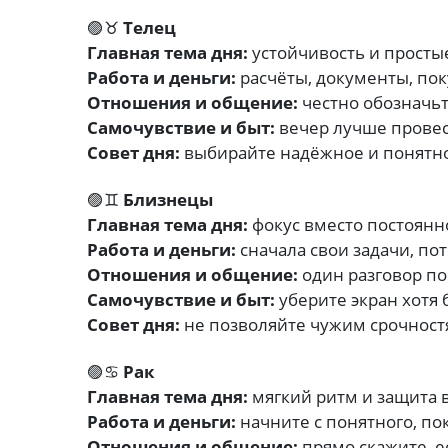
🟣♉
Телец
Главная тема дня:
устойчивость и просты
Работа и деньги:
расчёты, документы, пок
Отношения и общение:
честно обозначьт
Самочувствие и быт:
вечер лучше провес
Совет дня:
выбирайте надёжное и понятн
🟣♊
Близнецы
Главная тема дня:
фокус вместо постоянн
Работа и деньги:
сначала свои задачи, по
Отношения и общение:
один разговор по
Самочувствие и быт:
уберите экран хотя 
Совет дня:
не позволяйте чужим срочност
🟣♋
Рак
Главная тема дня:
мягкий ритм и защита 
Работа и деньги:
начните с понятного, по
Отношения и общение:
прямо скажите, е