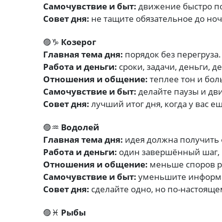
Самочувствие и быт:
движение быстро по
Совет дня:
не тащите обязательное до ноч
🟣♑
Козерог
Главная тема дня:
порядок без перегруза.
Работа и деньги:
сроки, задачи, деньги, д
Отношения и общение:
теплее тон и бол
Самочувствие и быт:
делайте паузы и дви
Совет дня:
лучший итог дня, когда у вас е
🟣♒
Водолей
Главная тема дня:
идея должна получить 
Работа и деньги:
один завершённый шаг, 
Отношения и общение:
меньше споров ра
Самочувствие и быт:
уменьшите информ
Совет дня:
сделайте одно, но по-настояще
🟣♓
Рыбы