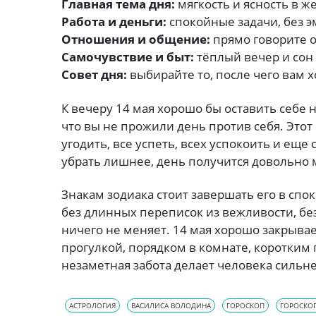
Главная тема дня:
мягкость и ясность в ж
Работа и деньги:
спокойные задачи, без 
Отношения и общение:
прямо говорите о 
Самочувствие и быт:
тёплый вечер и сон 
Совет дня:
выбирайте то, после чего вам 
К вечеру 14 мая хорошо бы оставить себе 
что вы не прожили день против себя. Этот
угодить, все успеть, всех успокоить и еще 
убрать лишнее, день получится довольно 
Знакам зодиака стоит завершать его в спо
без длинных переписок из вежливости, без
ничего не меняет. 14 мая хорошо закрыва
прогулкой, порядком в комнате, коротким 
незаметная забота делает человека силь
АСТРОЛОГИЯ
ВАСИЛИСА ВОЛОДИНА
ГОРОСКОП
ГОРОСКОП