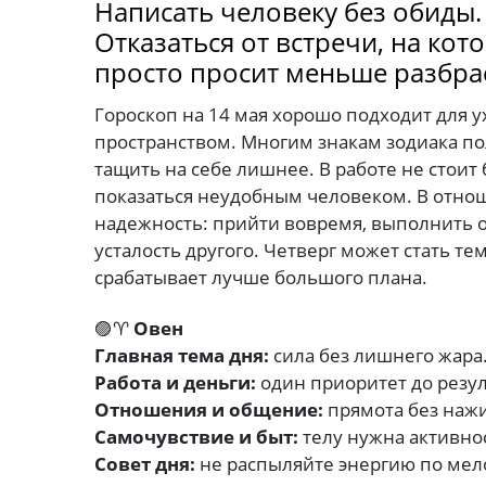
Написать человеку без обиды
Отказаться от встречи, на кот
просто просит меньше разбра
Гороскоп на 14 мая хорошо подходит для у
пространством. Многим знакам зодиака по
тащить на себе лишнее. В работе не стоит
показаться неудобным человеком. В отнош
надежность: прийти вовремя, выполнить 
усталость другого. Четверг может стать те
срабатывает лучше большого плана.
🟣♈
Овен
Главная тема дня:
сила без лишнего жара
Работа и деньги:
один приоритет до резул
Отношения и общение:
прямота без наж
Самочувствие и быт:
телу нужна активнос
Совет дня:
не распыляйте энергию по мел