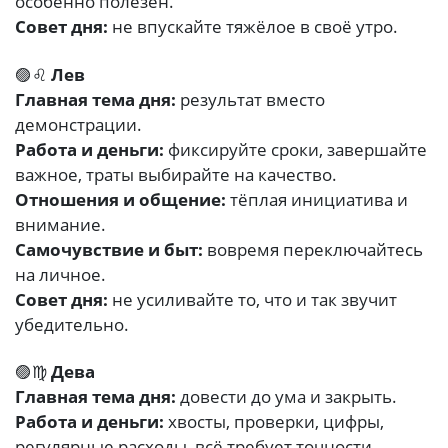
особенно полезен.
Совет дня:
не впускайте тяжёлое в своё утро.
🟣♌
Лев
Главная тема дня:
результат вместо
демонстрации.
Работа и деньги:
фиксируйте сроки, завершайте
важное, траты выбирайте на качество.
Отношения и общение:
тёплая инициатива и
внимание.
Самочувствие и быт:
вовремя переключайтесь
на личное.
Совет дня:
не усиливайте то, что и так звучит
убедительно.
🟣♍
Дева
Главная тема дня:
довести до ума и закрыть.
Работа и деньги:
хвосты, проверки, цифры,
регулярные расходы, всё требует точности.