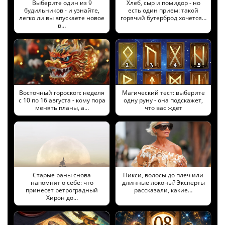
Выберите один из 9
Хлеб, сыр и помидор - но
будильников - и узнайте,
есть один прием: такой
легко ли вы впускаете новое
горячий бутерброд хочется…
в…
Восточный гороскоп: неделя
Магический тест: выберите
с 10 по 16 августа - кому пора
одну руну - она подскажет,
менять планы, а…
что вас ждет
Старые раны снова
Пикси, волосы до плеч или
напомнят о себе: что
длинные локоны? Эксперты
принесет ретроградный
рассказали, какие…
Хирон до…