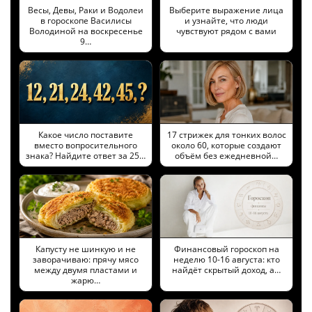
Весы, Девы, Раки и Водолеи
Выберите выражение лица
в гороскопе Василисы
и узнайте, что люди
Володиной на воскресенье
чувствуют рядом с вами
9…
Какое число поставите
17 стрижек для тонких волос
вместо вопросительного
около 60, которые создают
знака? Найдите ответ за 25…
объём без ежедневной…
Капусту не шинкую и не
Финансовый гороскоп на
заворачиваю: прячу мясо
неделю 10-16 августа: кто
между двумя пластами и
найдёт скрытый доход, а…
жарю…