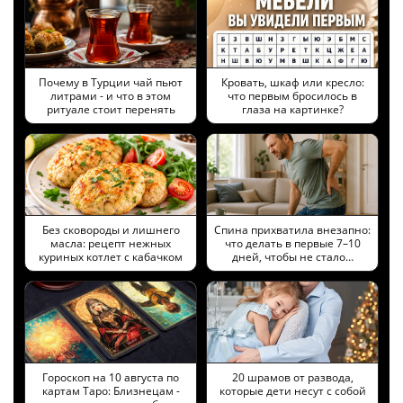
Почему в Турции чай пьют
Кровать, шкаф или кресло:
литрами - и что в этом
что первым бросилось в
ритуале стоит перенять
глаза на картинке?
Без сковороды и лишнего
Спина прихватила внезапно:
масла: рецепт нежных
что делать в первые 7–10
куриных котлет с кабачком
дней, чтобы не стало…
Гороскоп на 10 августа по
20 шрамов от развода,
картам Таро: Близнецам -
которые дети несут с собой