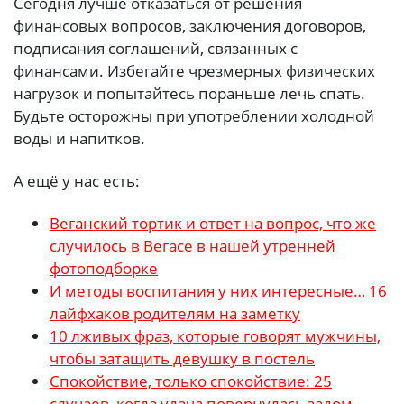
Сегодня лучше отказаться от решения
финансовых вопросов, заключения договоров,
подписания соглашений, связанных с
финансами. Избегайте чрезмерных физических
нагрузок и попытайтесь пораньше лечь спать.
Будьте осторожны при употреблении холодной
воды и напитков.
А ещё у нас есть:
Веганский тортик и ответ на вопрос, что же
случилось в Вегасе в нашей утренней
фотоподборке
И методы воспитания у них интересные… 16
лайфхаков родителям на заметку
10 лживых фраз, которые говорят мужчины,
чтобы затащить девушку в постель
Спокойствие, только спокойствие: 25
случаев, когда удача повернулась задом