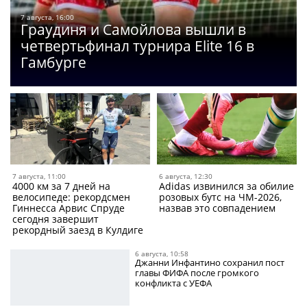
7 августа, 16:00
Граудиня и Самойлова вышли в
четвертьфинал турнира Elite 16 в
Гамбурге
7 августа, 11:00
6 августа, 12:30
4000 км за 7 дней на
Adidas извинился за обилие
велосипеде: рекордсмен
розовых бутс на ЧМ-2026,
Гиннесса Арвис Спруде
назвав это совпадением
сегодня завершит
рекордный заезд в Кулдиге
6 августа, 10:58
Джанни Инфантино сохранил пост
главы ФИФА после громкого
конфликта с УЕФА