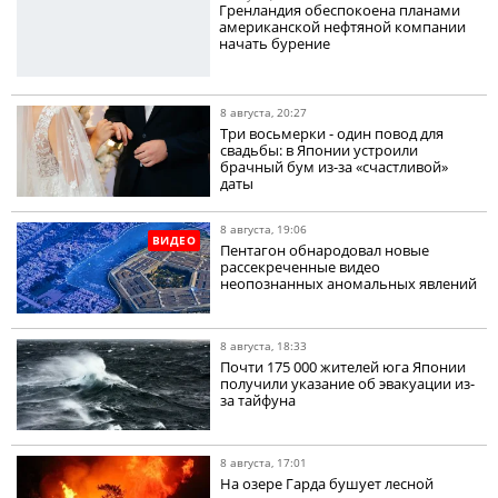
Гренландия обеспокоена планами
американской нефтяной компании
начать бурение
8 августа, 20:27
Три восьмерки - один повод для
свадьбы: в Японии устроили
брачный бум из-за «счастливой»
даты
8 августа, 19:06
ВИДЕО
Пентагон обнародовал новые
рассекреченные видео
неопознанных аномальных явлений
8 августа, 18:33
Почти 175 000 жителей юга Японии
получили указание об эвакуации из-
за тайфуна
8 августа, 17:01
На озере Гарда бушует лесной