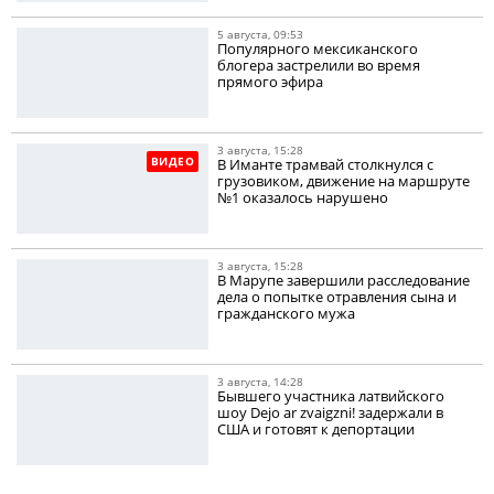
5 августа, 09:53
Популярного мексиканского
блогера застрелили во время
прямого эфира
3 августа, 15:28
ВИДЕО
В Иманте трамвай столкнулся с
грузовиком, движение на маршруте
№1 оказалось нарушено
3 августа, 15:28
В Марупе завершили расследование
дела о попытке отравления сына и
гражданского мужа
3 августа, 14:28
Бывшего участника латвийского
шоу Dejo ar zvaigzni! задержали в
США и готовят к депортации