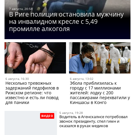
7 августа, 20:58
В Риге полиция остановила мужчину
на инвалидном кресле с 5,49
промилле алкоголя
6 августа, 16:30
6 августа, 13:02
Несколько тревожных
Эбола приблизилась к
задержаний педофилов в
городу с 17 миллионами
Рижском регионе: что
жителей: лодку с 200
известно и есть ли повод
пассажирами перехватили у
для паники
Киншасы в Конго
5 августа, 19:28
ВИДЕО
Водитель в Агенскалнсе потребовал
звонок президенту, спел гимн и
оказался в руках медиков