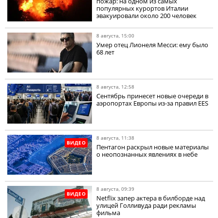
пожар: на одном из самых
популярных курортов Италии
эвакуировали около 200 человек
8 августа, 15:00
Умер отец Лионеля Месси: ему было
68 лет
8 августа, 12:58
Сентябрь принесет новые очереди в
аэропортах Европы из-за правил EES
8 августа, 11:38
ВИДЕО
Пентагон раскрыл новые материалы
о неопознанных явлениях в небе
8 августа, 09:39
ВИДЕО
Netflix запер актера в билборде над
улицей Голливуда ради рекламы
фильма