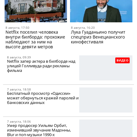
8 августа, 17:50
8 августа, 16:20
Netflix поселил человека
Лука Гуаданьино получит
внутри билборда: прохожие
спецприз Венецианского
наблюдают за ним на
кинофестиваля
высоте девяти метров
8 августа, 09:39
ВИДЕО
Netflix запер актера в билборде над
улицей Голливуда ради рекламы
фильма
7 августа, 18:58
Бесплатный просмотр «Одиссеи»
может обернуться кражей паролей и
банковских данных
7 августа, 18:06
Умер продюсер Уильям Орбит,
изменивший звучание Мадонны,
Blur и поп-музыки 1990-х