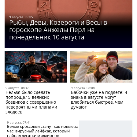
9 августа, 09:05
Рыбы, Девы, Козероги и Весы в
гороскопе Анжелы Перл на
понедельник 10 августа
9 августа, 08:48
9 августа, 08:08
Нельзя было сделать
Бабочки уже на подлёте: 4
попроще? 5 великих
знака в августе могут
боевиков с совершенно
влюбиться быстрее, чем
невероятными планами
думают
злодеев
9 августа, 07:41
Белые кроссовки станут как новые за
час: вирусный лайфхак, который
набрал десятки миллионов