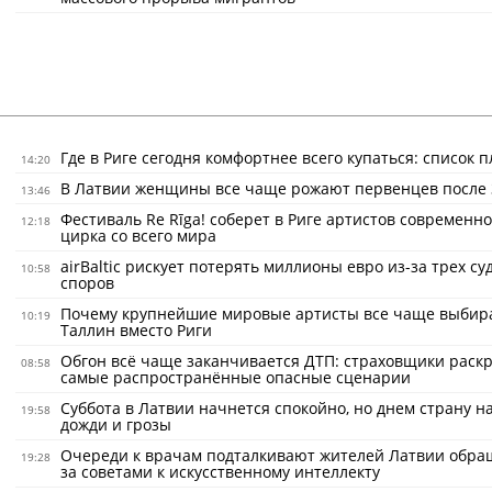
Где в Риге сегодня комфортнее всего купаться: список 
14:20
В Латвии женщины все чаще рожают первенцев после 
13:46
Фестиваль Re Rīga! соберет в Риге артистов современно
12:18
цирка со всего мира
airBaltic рискует потерять миллионы евро из-за трех с
10:58
споров
Почему крупнейшие мировые артисты все чаще выбир
10:19
Таллин вместо Риги
Обгон всё чаще заканчивается ДТП: страховщики раск
08:58
самые распространённые опасные сценарии
Суббота в Латвии начнется спокойно, но днем страну н
19:58
дожди и грозы
Очереди к врачам подталкивают жителей Латвии обра
19:28
за советами к искусственному интеллекту