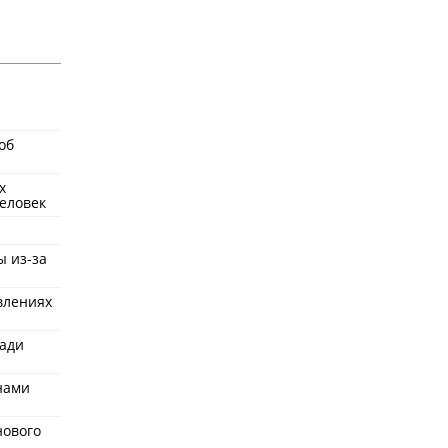
об
х
еловек
ы из-за
влениях
ради
нами
нового