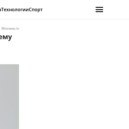
а
Технологии
Спорт
Mixnews.lv
 ему