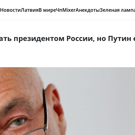
Новости
Латвия
В мире
Чп
Mixer
Анекдоты
Зеленая ламп
ать президентом России, но Путин