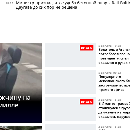
Министр признал, что судьба бетонной опоры Rail Balti
18:29
Даугаве до сих пор не решена
5 августа, 19:28
ВИДЕО
Водитель в Агенс
потребовал звоно
президенту, спел
оказался в руках
5 августа, 09:53
Популярного
мексиканского бл
застрелили во вр
прямого эфира
ужчину на
3 августа, 15:28
ВИДЕО
омилле
В Иманте трамва
столкнулся с груз
движение на мар
оказалось наруш
3 августа, 15:28