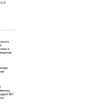
ca в
калнсе
к
 гимн и
 медиков
огера
емя
й
овиком,
шруте №1
ено