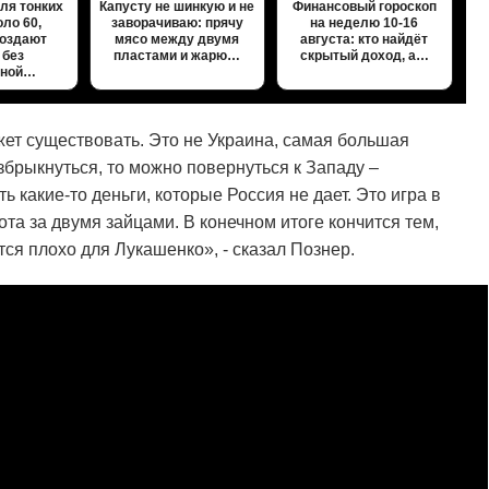
для тонких
Капусту не шинкую и не
Финансовый гороскоп
оло 60,
заворачиваю: прячу
на неделю 10-16
создают
мясо между двумя
августа: кто найдёт
 без
пластами и жарю…
скрытый доход, а…
вной…
жет существовать. Это не Украина, самая большая
взбрыкнуться, то можно повернуться к Западу –
ть какие-то деньги, которые Россия не дает. Это игра в
хота за двумя зайцами. В конечном итоге кончится тем,
тся плохо для Лукашенко», - сказал Познер.