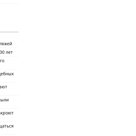
пляжей
30 лет
го
удебных
ают
рыли
акроют
щаться