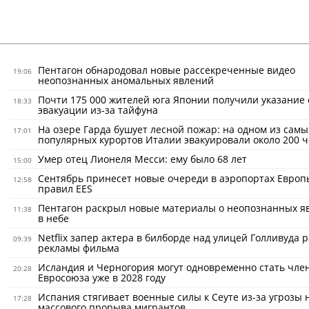
Пентагон обнародовал новые рассекреченные видео
19:06
неопознанных аномальных явлений
Почти 175 000 жителей юга Японии получили указание 
18:33
эвакуации из-за тайфуна
На озере Гарда бушует лесной пожар: на одном из самы
17:01
популярных курортов Италии эвакуировали около 200 ч
Умер отец Лионеля Месси: ему было 68 лет
15:00
Сентябрь принесет новые очереди в аэропортах Европ
12:58
правил EES
Пентагон раскрыл новые материалы о неопознанных я
11:38
в небе
Netflix запер актера в билборде над улицей Голливуда 
09:39
рекламы фильма
Исландия и Черногория могут одновременно стать чле
20:28
Евросоюза уже в 2028 году
Испания стягивает военные силы к Сеуте из-за угрозы 
17:28
массового прорыва мигрантов