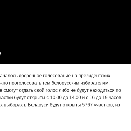
ачалось досрочное голосование на президентских
ожно проголосовать тем белорусским избирателям,
 смогут отдать свой голос либо не будут находиться по
стки будут открыты с 10.00 до 14.00 и с 16 до 19 часов.
 выборах в Беларуси будут открыты 5767 участков, из