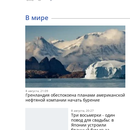
В мире
8 августа, 21:09
Гренландия обеспокоена планами американской
нефтяной компании начать бурение
8 августа, 20:27
Три восьмерки - один
повод для свадьбы: в
Японии устроили
брачный бум из-за