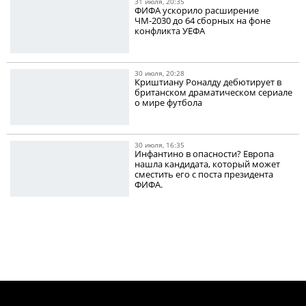
31 июля, 20:35
ФИФА ускорило расширение
ЧМ-2030 до 64 сборных на фоне
конфликта УЕФА
30 июля, 20:28
Криштиану Роналду дебютирует в
британском драматическом сериале
о мире футбола
30 июля, 16:35
Инфантино в опасности? Европа
нашла кандидата, который может
сместить его с поста президента
ФИФА.