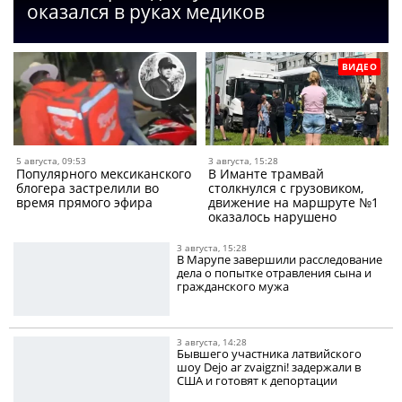
оказался в руках медиков
ВИДЕО
5 августа, 09:53
3 августа, 15:28
Популярного мексиканского
В Иманте трамвай
блогера застрелили во
столкнулся с грузовиком,
время прямого эфира
движение на маршруте №1
оказалось нарушено
3 августа, 15:28
В Марупе завершили расследование
дела о попытке отравления сына и
гражданского мужа
3 августа, 14:28
Бывшего участника латвийского
шоу Dejo ar zvaigzni! задержали в
США и готовят к депортации