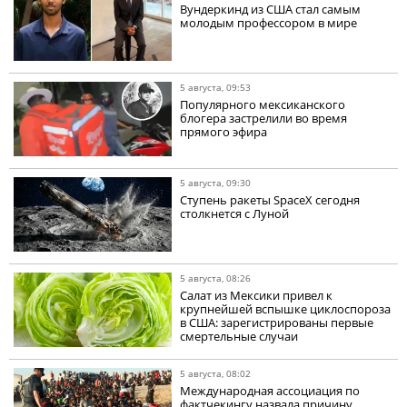
Вундеркинд из США стал самым
молодым профессором в мире
5 августа, 09:53
Популярного мексиканского
блогера застрелили во время
прямого эфира
5 августа, 09:30
Ступень ракеты SpaceX сегодня
столкнется с Луной
5 августа, 08:26
Салат из Мексики привел к
крупнейшей вспышке циклоспороза
в США: зарегистрированы первые
смертельные случаи
5 августа, 08:02
Международная ассоциация по
фактчекингу назвала причину