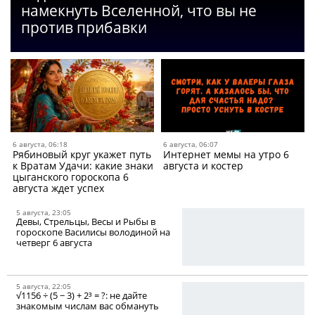
намекнуть Вселенной, что вы не
против прибавки
6 августа, 06:18
6 августа, 06:07
Рябиновый круг укажет путь
Интернет мемы на утро 6
к Вратам Удачи: какие знаки
августа и костер
цыганского гороскопа 6
августа ждет успех
5 августа, 23:05
Девы, Стрельцы, Весы и Рыбы в
гороскопе Василисы володиной на
четверг 6 августа
5 августа, 22:05
√1156 ÷ (5 − 3) + 2³ = ?: не дайте
знакомым числам вас обмануть