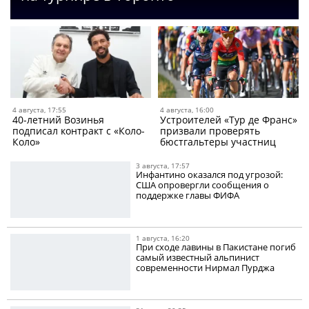
4 августа, 17:55
4 августа, 16:00
40-летний Возинья
Устроителей «Тур де Франс»
подписал контракт с «Коло-
призвали проверять
Коло»
бюстгальтеры участниц
3 августа, 17:57
Инфантино оказался под угрозой:
США опровергли сообщения о
поддержке главы ФИФА
1 августа, 16:20
При сходе лавины в Пакистане погиб
самый известный альпинист
современности Нирмал Пурджа