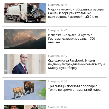
5 августа, 15:44
Чудо на миллион: сборщики мусора
нашли и вернули итальянке
выигрышный лотерейный билет
5 августа, 14:40
Извержение вулкана Фуэго в
Гватемале: эвакуированы 1700
человек
5 августа, 14:15
Скандал из-за Facebook: Индия
выдвинула трехдневный ультиматум
Марку Цукербергу
5 августа, 11:39
Три львицы погибли в зоопарке
Токио во время аномальной жары
5 августа, 11:22