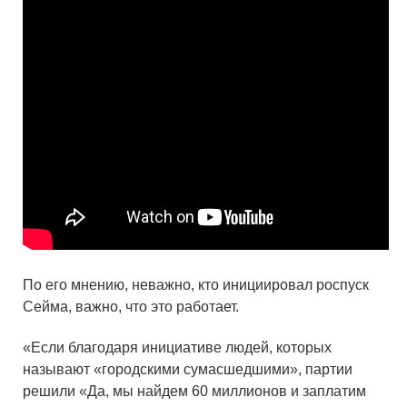
По его мнению, неважно, кто инициировал роспуск
Сейма, важно, что это работает.
«Если благодаря инициативе людей, которых
называют «городскими сумасшедшими», партии
решили «Да, мы найдем 60 миллионов и заплатим