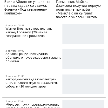
Билли Айлиш не узнали на
Племянник Майкла
первых кадрах со съемок
Джексона получил первую
фильма «Под стеклянным
роль после триумфа
колпаком»
«Майкла»: он сыграет
вместе с Уиллом Смитом
4 августа, 08:58
Warner Bros. не готова платить
Райану Гослингу $20 млн за
возвращение к роли Кена
3 августа, 19:02
Ариана Гранде неожиданно
объявила о паузе в карьере: названа
причина
3 августа, 11:00
Рекордный уикенд в кинотеатрах
США: «Человек-паук 4» и «Одиссея»
собрали 430 млн долларов
2 августа, 12:04
«Человек-паук» переписал историю
кассовых сборов: новый фильм уже