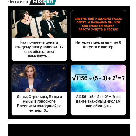
Читайте
Как привлечь деньги
Интернет мемы на утро 6
каждому знаку зодиака: 12
августа и костер
способов слегка
намекнуть…
Девы, Стрельцы, Весы и
√1156 ÷ (5 − 3) + 2³ = ?: не
Рыбы в гороскопе
дайте знакомым числам
Василисы володиной на
вас обмануть
четверг 6…