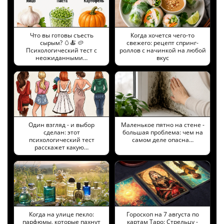
Что вы готовы съесть
Когда хочется чего-то
сырым? 🥚🍝 🥔
свежего: рецепт спринг-
Психологический тест с
роллов с начинкой на любой
неожиданными…
вкус
Один взгляд - и выбор
Маленькое пятно на стене -
сделан: этот
большая проблема: чем на
психологический тест
самом деле опасна…
расскажет какую…
Когда на улице пекло:
Гороскоп на 7 августа по
парфюмы, которые пахнут
картам Таро: Стрельцу -