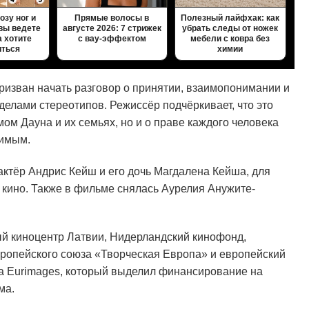
озу ног и
Прямые волосы в
Полезный лайфхак: как
 вы ведете
августе 2026: 7 стрижек
убрать следы от ножек
а хотите
с вау-эффектом
мебели с ковра без
иться
химии
ризван начать разговор о принятии, взаимопонимании и
делами стереотипов. Режиссёр подчёркивает, что это
мом Дауна и их семьях, но и о праве каждого человека
имым.
актёр Андрис Кейш и его дочь Магдалена Кейша, для
 кино. Также в фильме снялась Аурелия Анужите-
 киноцентр Латвии, Нидерландский кинофонд,
ропейского союза «Творческая Европа» и европейский
а Eurimages, который выделил финансирование на
ма.