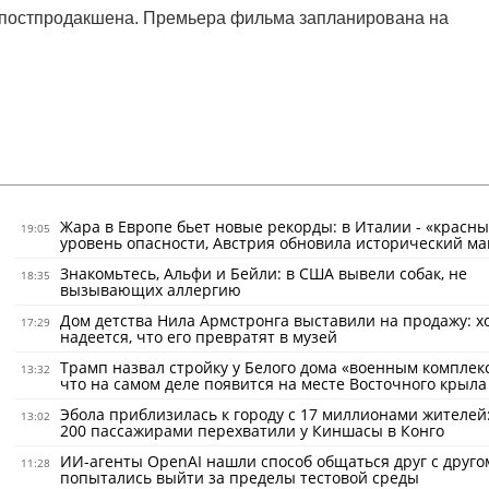
е постпродакшена. Премьера фильма запланирована на
Жара в Европе бьет новые рекорды: в Италии - «красн
19:05
уровень опасности, Австрия обновила исторический м
Знакомьтесь, Альфи и Бейли: в США вывели собак, не
18:35
вызывающих аллергию
Дом детства Нила Армстронга выставили на продажу: х
17:29
надеется, что его превратят в музей
Трамп назвал стройку у Белого дома «военным комплек
13:32
что на самом деле появится на месте Восточного крыла
Эбола приблизилась к городу с 17 миллионами жителей:
13:02
200 пассажирами перехватили у Киншасы в Конго
ИИ-агенты OpenAI нашли способ общаться друг с друго
11:28
попытались выйти за пределы тестовой среды