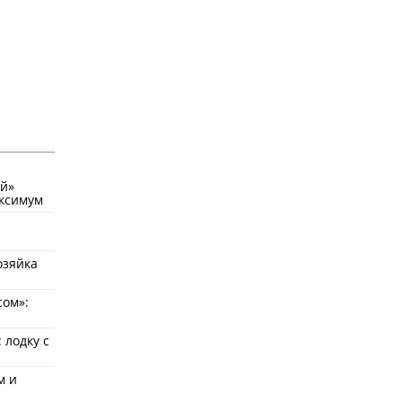
ый»
аксимум
озяйка
сом»:
 лодку с
м и