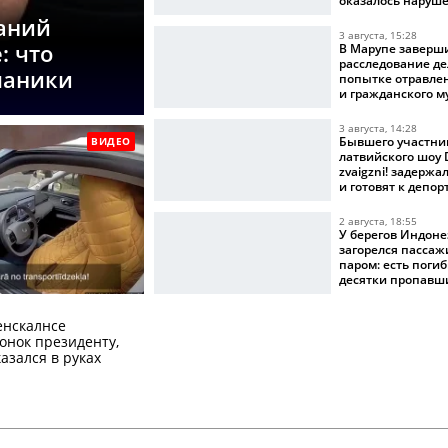
оказалось наруш
аний
3 августа, 15:28
: что
В Марупе заверш
расследование де
 паники
попытке отравле
и гражданского 
3 августа, 14:28
Бывшего участни
ВИДЕО
латвийского шоу D
zvaigzni! задерж
и готовят к депо
2 августа, 18:55
У берегов Индон
загорелся пасса
паром: есть поги
десятки пропавш
вести
енскалнсе
онок президенту,
казался в руках