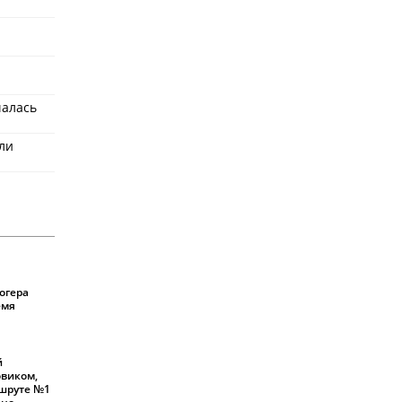
чалась
ли
огера
емя
й
овиком,
шруте №1