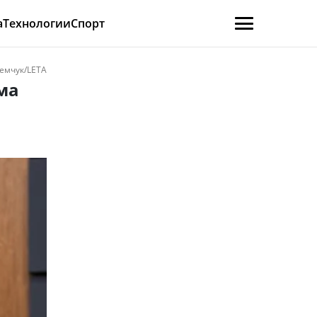
а
Технологии
Спорт
емчук/LETA
ма