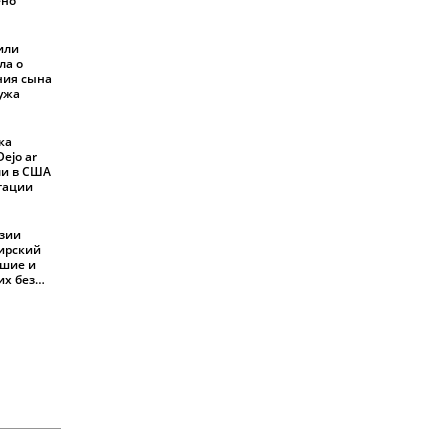
ено
или
ла о
ния сына
мужа
ка
ejo ar
али в США
ртации
езии
жирский
бшие и
их без