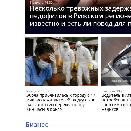
6 августа, 16:30
Несколько тревожных задерж
педофилов в Рижском регионе
известно и есть ли повод для
6 августа, 13:02
5 августа, 19:28
Эбола приблизилась к городу с 17
Водитель в Аг
миллионами жителей: лодку с 200
потребовал зв
пассажирами перехватили у
спел гимн и о
Киншасы в Конго
медиков
Бизнес