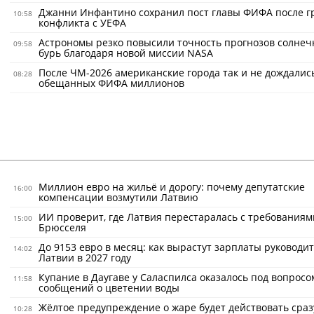
Джанни Инфантино сохранил пост главы ФИФА после г
10:58
конфликта с УЕФА
Астрономы резко повысили точность прогнозов солне
09:58
бурь благодаря новой миссии NASA
После ЧМ-2026 американские города так и не дождалис
08:28
обещанных ФИФА миллионов
Миллион евро на жильё и дорогу: почему депутатские
16:00
компенсации возмутили Латвию
ИИ проверит, где Латвия перестаралась с требованиям
15:00
Брюсселя
До 9153 евро в месяц: как вырастут зарплаты руководи
14:02
Латвии в 2027 году
Купание в Даугаве у Саласпилса оказалось под вопросо
11:58
сообщений о цветении воды
Жёлтое предупреждение о жаре будет действовать сраз
10:28