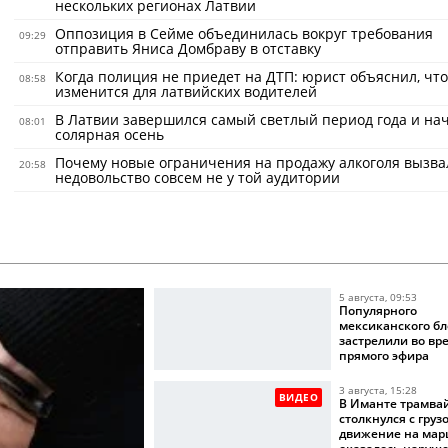
нескольких регионах Латвии
Оппозиция в Сейме объединилась вокруг требования
09:29
отправить Яниса Домбраву в отставку
Когда полиция не приедет на ДТП: юрист объяснил, что
08:58
изменится для латвийских водителей
В Латвии завершился самый светлый период года и на
08:01
солярная осень
Почему новые ограничения на продажу алкоголя вызва
20:58
недовольство совсем не у той аудитории
5 августа, 09:53
Популярного
мексиканского бл
застрелили во вр
прямого эфира
3 августа, 15:28
ВИДЕО
В Иманте трамва
столкнулся с груз
движение на мар