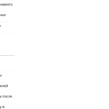
ромкого
чных
ь
и
телей
м после
у в