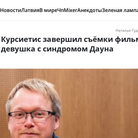
Новости
Латвия
В мире
Чп
Mixer
Анекдоты
Зеленая ламп
Наталья Гуд
 Курсиетис завершил съёмки филь
- девушка с синдромом Дауна