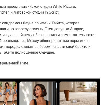
й проект латвийской студии White Picture,
chen и литовской студии In Script.
с синдромом Дауна по имени Табита, которая
 шаги во взрослую жизнь. Отец девушки Андрис,
ути к дальнейшему образованию и самостоятельности
ой реальностью. Между общепринятыми нормами и
ит перед сложным выбором - спасти свой брак или
ь Табите полноценное будущее.
овременной Риге.