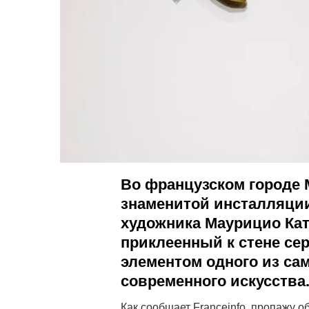
Во французском городе 
знаменитой инсталляции
художника Маурицио Кат
приклеенный к стене се
элементом одного из с
современного искусства
Как сообщает Franceinfo, пропажу 