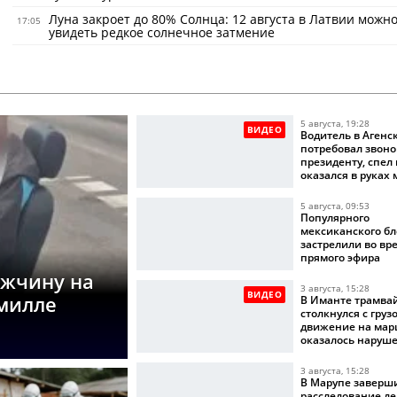
Луна закроет до 80% Солнца: 12 августа в Латвии можно
17:05
увидеть редкое солнечное затмение
5 августа, 19:28
ВИДЕО
Водитель в Агенс
потребовал звоно
президенту, спел
оказался в руках
5 августа, 09:53
Популярного
мексиканского бл
застрелили во вр
прямого эфира
ужчину на
3 августа, 15:28
ВИДЕО
омилле
В Иманте трамва
столкнулся с груз
движение на мар
оказалось наруш
3 августа, 15:28
В Марупе заверш
расследование де