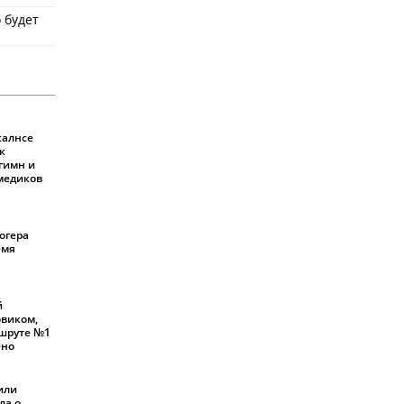
 будет
калнсе
к
 гимн и
 медиков
огера
емя
й
овиком,
шруте №1
ено
или
ла о