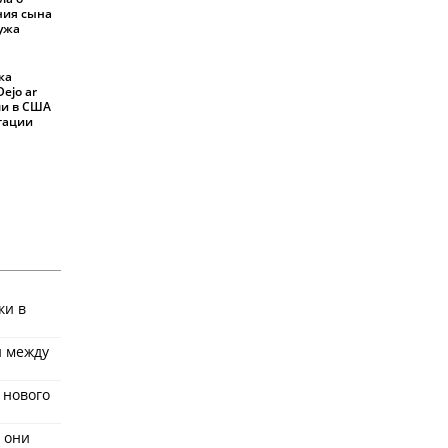
ния сына
мужа
ка
ejo ar
али в США
ртации
ки в
и между
 нового
 они