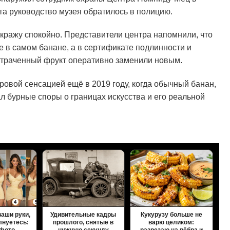
та руководство музея обратилось в полицию.
 кражу спокойно. Представители центра напомнили, что
е в самом банане, а в сертификате подлинности и
утраченный фрукт оперативно заменили новым.
овой сенсацией ещё в 2019 году, когда обычный банан,
л бурные споры о границах искусства и его реальной
ваши руки,
Удивительные кадры
Кукурузу больше не
лнуетесь:
прошлого, снятые в
варю целиком:
 фото
нужную секунду
разрезаю на рёбра и