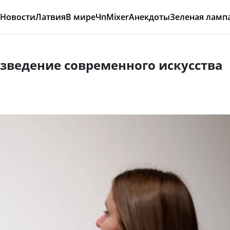
Новости
Латвия
В мире
Чп
Mixer
Анекдоты
Зеленая ламп
зведение современного искусства