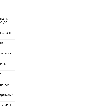
ывать
ю до
пала в
ли
 упасть
нить
а
дентом
перекрыл
67 млн