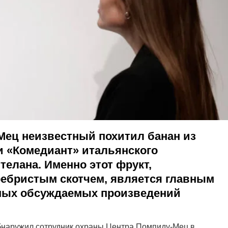
Мец неизвестный похитил банан из
 «Комедиант» итальянского
телана. Именно этот фрукт,
ребристым скотчем, является главным
амых обсуждаемых произведений
.
обнаружил сотрудник охраны Центра Помпиду-Мец в