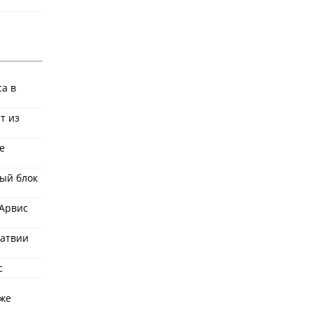
ca в
т из
е
ый блок
 Арвис
Латвии
с
уже