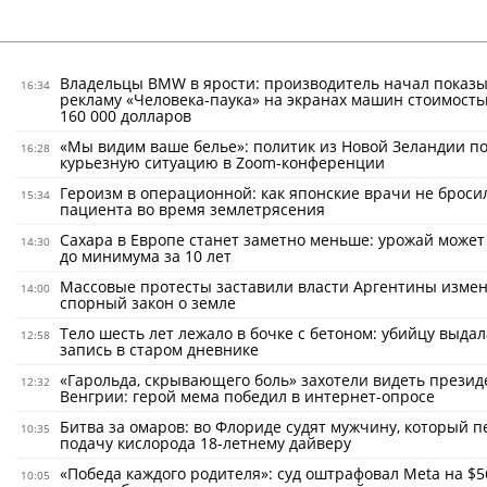
Владельцы BMW в ярости: производитель начал показ
16:34
рекламу «Человека-паука» на экранах машин стоимость
160 000 долларов
«Мы видим ваше белье»: политик из Новой Зеландии по
16:28
курьезную ситуацию в Zoom-конференции
Героизм в операционной: как японские врачи не броси
15:34
пациента во время землетрясения
Сахара в Европе станет заметно меньше: урожай может
14:30
до минимума за 10 лет
Массовые протесты заставили власти Аргентины изме
14:00
спорный закон о земле
Тело шесть лет лежало в бочке с бетоном: убийцу выдал
12:58
запись в старом дневнике
«Гарольда, скрывающего боль» захотели видеть прези
12:32
Венгрии: герой мема победил в интернет-опросе
Битва за омаров: во Флориде судят мужчину, который 
10:35
подачу кислорода 18-летнему дайверу
«Победа каждого родителя»: суд оштрафовал Meta на $5
10:05