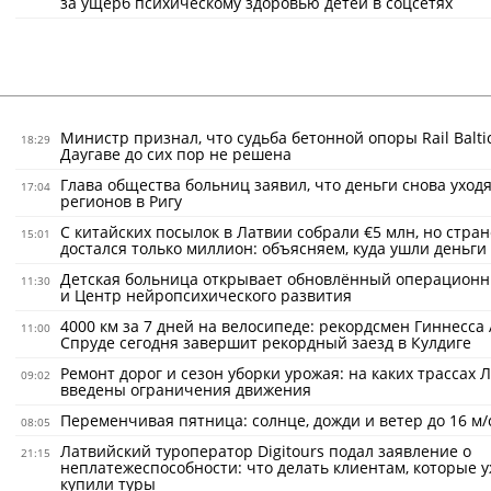
за ущерб психическому здоровью детей в соцсетях
Министр признал, что судьба бетонной опоры Rail Balti
18:29
Даугаве до сих пор не решена
Глава общества больниц заявил, что деньги снова уходя
17:04
регионов в Ригу
С китайских посылок в Латвии собрали €5 млн, но стран
15:01
достался только миллион: объясняем, куда ушли деньги
Детская больница открывает обновлённый операционн
11:30
и Центр нейропсихического развития
4000 км за 7 дней на велосипеде: рекордсмен Гиннесса
11:00
Спруде сегодня завершит рекордный заезд в Кулдиге
Ремонт дорог и сезон уборки урожая: на каких трассах 
09:02
введены ограничения движения
Переменчивая пятница: солнце, дожди и ветер до 16 м/
08:05
Латвийский туроператор Digitours подал заявление о
21:15
неплатежеспособности: что делать клиентам, которые 
купили туры