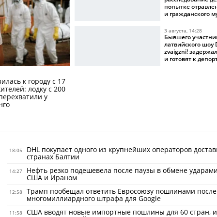
попытке отравле
и гражданского 
3 августа, 14:28
Бывшего участни
латвийского шоу D
zvaigzni! задерж
и готовят к депо
илась к городу с 17
телей: лодку с 200
перехватили у
нго
DHL покупает одного из крупнейших операторов достав
18:05
странах Балтии
Нефть резко подешевела после паузы в обмене ударам
14:27
США и Ираном
Трамп пообещал ответить Евросоюзу пошлинами после
12:58
многомиллиардного штрафа для Google
США вводят новые импортные пошлины для 60 стран, и
11:58