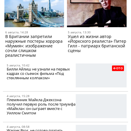
6 августа, 14:28
5 августа, 13:30
В Британии запретили
Ушел из жизни автор
наружные постеры хоррора
«Йоркского реалиста» Питер
«Мумия»: изображение
Гилл - патриарх британской
сочли слишком
сцены
реалистичным
5 августа, 10:42
ФОТО
Билли Айлиш не узнали на первых
кадрах со съемок фильма «Под
стеклянным колпаком»
4 августа, 15:28
Племянник Майкла Джексона
получил первую роль после триумфа
«Майкла»: он сыграет вместе с
Уиллом Смитом
4 августа, 08:58
Warner Bros. не готова платить