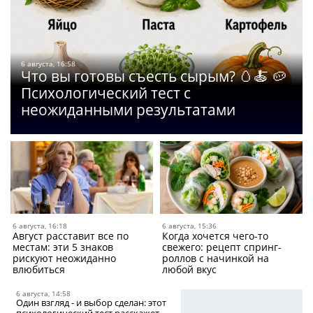
6 августа, 16:58
Что вы готовы съесть сырым? 🥚🍝 🥔
Психологический тест с
неожиданными результатами
6 августа, 16:18
6 августа, 15:36
Август расставит все по
Когда хочется чего-то
местам: эти 5 знаков
свежего: рецепт спринг-
рискуют неожиданно
роллов с начинкой на
влюбиться
любой вкус
6 августа, 14:58
Один взгляд - и выбор сделан: этот
психологический тест расскажет