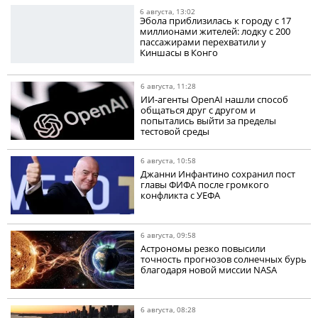
6 августа, 13:02
Эбола приблизилась к городу с 17
миллионами жителей: лодку с 200
пассажирами перехватили у
Киншасы в Конго
6 августа, 11:28
ИИ-агенты OpenAI нашли способ
общаться друг с другом и
попытались выйти за пределы
тестовой среды
6 августа, 10:58
Джанни Инфантино сохранил пост
главы ФИФА после громкого
конфликта с УЕФА
6 августа, 09:58
Астрономы резко повысили
точность прогнозов солнечных бурь
благодаря новой миссии NASA
6 августа, 08:28