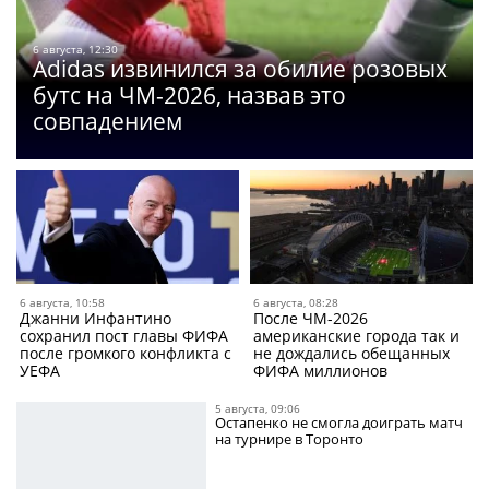
6 августа, 12:30
Adidas извинился за обилие розовых
бутс на ЧМ-2026, назвав это
совпадением
6 августа, 10:58
6 августа, 08:28
Джанни Инфантино
После ЧМ-2026
сохранил пост главы ФИФА
американские города так и
после громкого конфликта с
не дождались обещанных
УЕФА
ФИФА миллионов
5 августа, 09:06
Остапенко не смогла доиграть матч
на турнире в Торонто