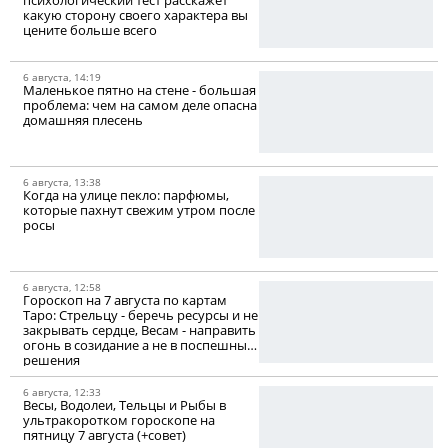
какую сторону своего характера вы
цените больше всего
6 августа, 14:19
Маленькое пятно на стене - большая
проблема: чем на самом деле опасна
домашняя плесень
6 августа, 13:38
Когда на улице пекло: парфюмы,
которые пахнут свежим утром после
росы
6 августа, 12:58
Гороскоп на 7 августа по картам
Таро: Стрельцу - беречь ресурсы и не
закрывать сердце, Весам - направить
огонь в созидание а не в поспешные
решения
6 августа, 12:33
Весы, Водолеи, Тельцы и Рыбы в
ультракоротком гороскопе на
пятницу 7 августа (+совет)