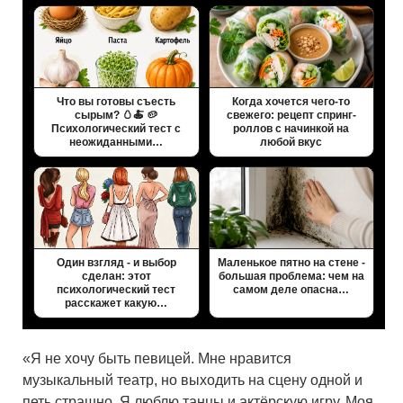
Что вы готовы съесть
Когда хочется чего-то
сырым? 🥚🍝 🥔
свежего: рецепт спринг-
Психологический тест с
роллов с начинкой на
неожиданными…
любой вкус
Один взгляд - и выбор
Маленькое пятно на стене -
сделан: этот
большая проблема: чем на
психологический тест
самом деле опасна…
расскажет какую…
«Я не хочу быть певицей. Мне нравится
музыкальный театр, но выходить на сцену одной и
петь страшно. Я люблю танцы и актёрскую игру. Моя