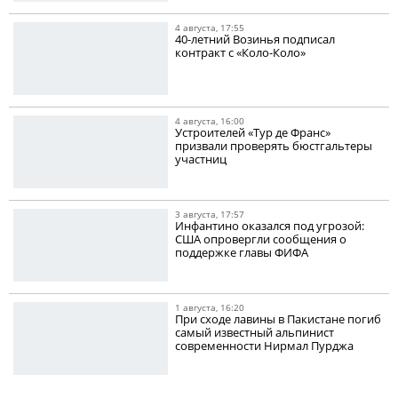
4 августа, 17:55
40-летний Возинья подписал
контракт с «Коло-Коло»
4 августа, 16:00
Устроителей «Тур де Франс»
призвали проверять бюстгальтеры
участниц
3 августа, 17:57
Инфантино оказался под угрозой:
США опровергли сообщения о
поддержке главы ФИФА
1 августа, 16:20
При сходе лавины в Пакистане погиб
самый известный альпинист
современности Нирмал Пурджа