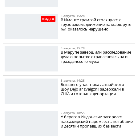
3 августа, 15:28
ВИДЕО
В Иманте трамвай столкнулся с
грузовиком, движение на маршруте
№1 оказалось нарушено
3 августа, 15:28
В Марупе завершили расследование
дела о попытке отравления сына и
гражданского мужа
3 августа, 14:28
Бывшего участника латвийского
шоу Dejo ar zvaigzni! задержали в
США и готовят к депортации
2 августа, 18:55
У берегов Индонезии загорелся
пассажирский паром: есть погибшие
и десятки пропавших без вести