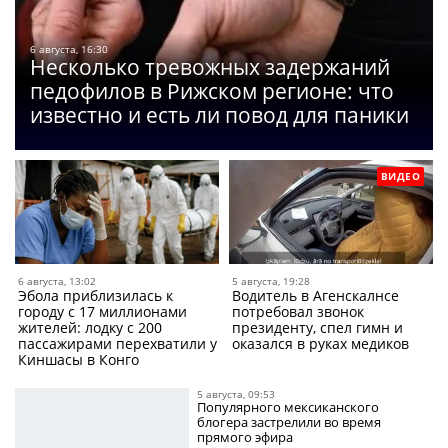
6 августа, 16:30
Несколько тревожных задержаний
педофилов в Рижском регионе: что
известно и есть ли повод для паники
ВИДЕО
6 августа, 13:02
5 августа, 19:28
Эбола приблизилась к
Водитель в Агенскалнсе
городу с 17 миллионами
потребовал звонок
жителей: лодку с 200
президенту, спел гимн и
пассажирами перехватили у
оказался в руках медиков
Киншасы в Конго
5 августа, 09:53
Популярного мексиканского
блогера застрелили во время
прямого эфира