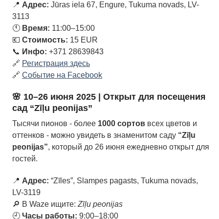
📍
Адрес:
Jūras iela 67, Engure, Tukuma novads, LV-
3113
🕚
Время:
11:00–15:00
💶
Стоимость:
15 EUR
📞
Инфо:
+371 28639843
🔗
Регистрация здесь
🔗
Событие на Facebook
🌸
10–26 июня 2025 | Открыт для посещения
сад “Zīļu peonijas”
Тысячи пионов - более
1000 сортов
всех цветов и
оттенков - можно увидеть в знаменитом саду
“Zīļu
peonijas”
, который до 26 июня ежедневно открыт для
гостей.
📍
Адрес:
“Zīles”, Slampes pagasts, Tukuma novads,
LV-3119
🔎 В Waze ищите:
Zīļu peonijas
🕘
Часы работы:
9:00–18:00