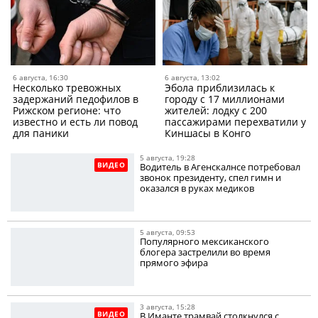
6 августа, 16:30
6 августа, 13:02
Несколько тревожных
Эбола приблизилась к
задержаний педофилов в
городу с 17 миллионами
Рижском регионе: что
жителей: лодку с 200
известно и есть ли повод
пассажирами перехватили у
для паники
Киншасы в Конго
5 августа, 19:28
ВИДЕО
Водитель в Агенскалнсе потребовал
звонок президенту, спел гимн и
оказался в руках медиков
5 августа, 09:53
Популярного мексиканского
блогера застрелили во время
прямого эфира
3 августа, 15:28
ВИДЕО
В Иманте трамвай столкнулся с