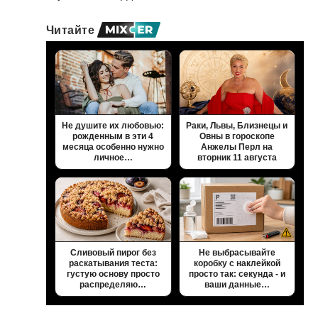
Читайте
Не душите их любовью:
Раки, Львы, Близнецы и
рожденным в эти 4
Овны в гороскопе
месяца особенно нужно
Анжелы Перл на
личное…
вторник 11 августа
Сливовый пирог без
Не выбрасывайте
раскатывания теста:
коробку с наклейкой
густую основу просто
просто так: секунда - и
распределяю…
ваши данные…