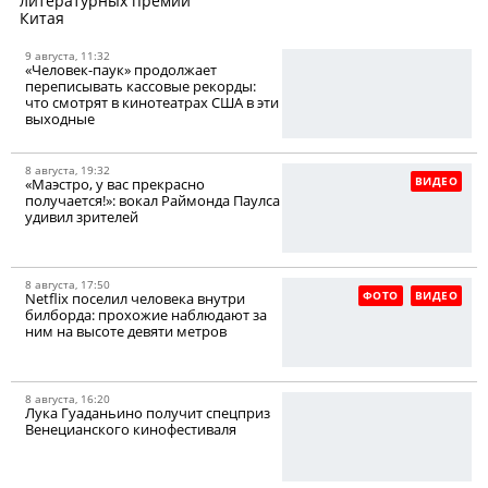
литературных премий
Китая
9 августа, 11:32
«Человек-паук» продолжает
переписывать кассовые рекорды:
что смотрят в кинотеатрах США в эти
выходные
8 августа, 19:32
ВИДЕО
«Маэстро, у вас прекрасно
получается!»: вокал Раймонда Паулса
удивил зрителей
8 августа, 17:50
ФОТО
ВИДЕО
Netflix поселил человека внутри
билборда: прохожие наблюдают за
ним на высоте девяти метров
8 августа, 16:20
Лука Гуаданьино получит спецприз
Венецианского кинофестиваля