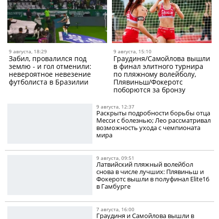
9 августа, 18:29
9 августа, 15:10
Забил, провалился под
Граудиня/Самойлова вышли
землю - и гол отменили:
в финал элитного турнира
невероятное невезение
по пляжному волейболу,
футболиста в Бразилии
Плявиньш/Фокеротс
поборются за бронзу
9 августа, 12:37
Раскрыты подробности борьбы отца
Месси с болезнью; Лео рассматривал
возможность ухода с чемпионата
мира
9 августа, 09:51
Латвийский пляжный волейбол
снова в числе лучших: Плявиньш и
Фокеротс вышли в полуфинал Elite16
в Гамбурге
7 августа, 16:00
Граудиня и Самойлова вышли в