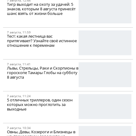
7 августа, 12:44
Тигр выходит на охоту за удачей: 5
знаков, которым 8 августа принесёт
шанс взять от жизни больше
7 августа, 11:59
Тест: какая лестница вас
притягивает? Узнайте своё истинное
отношение к переменам
7 августа, 11:41
Львы, Стрельцы, Раки и Скорпионы в
гороскопе Тамары Глобы на субботу
8 августа
7 августа, 11:24
5 отличных триллеров, один сезон
которых можно проглотить за
выходные
7 августа, 10:34
Овны, Девы, Козероги и Близнецы в