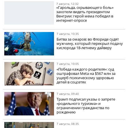
7 августа, 12:32
«Гарольда, скрывающего боль»
захотели видеть президентом
Венгрии: герой мема победил в
интернет-опросе
7 августа, 10:35
Битва за омаров: во Флориде судят
мужчину, который перекрыл подачу
кислорода 18-летнему дайверу
7 августа, 10:05
«Победа каждого родителя»: суд
оштрафовал Meta на $567 млн за
ущерб психическому здоровью
детей в соцсетях
7 августа, 09:40
Трамп подписал указы о запрете
«родильного туризма» и
ограничении гражданства по
рождению
7 августа, 08:35