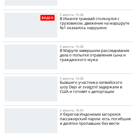
3 августа, 15:28
ВИДЕО
В Иманте трамвай столкнулся с
грузовиком, движение на маршруте
№1 оказалось нарушено
3 августа, 15:28
В Марупе завершили расследование
дела о попытке отравления сына и
гражданского мужа
3 августа, 14:28
Бывшего участника латвийского
шоу Dejo ar zvaigzni! задержали в
США и готовят к депортации
2 августа, 18:55
У берегов Индонезии загорелся
пассажирский паром: есть погибшие
и десятки пропавших без вести