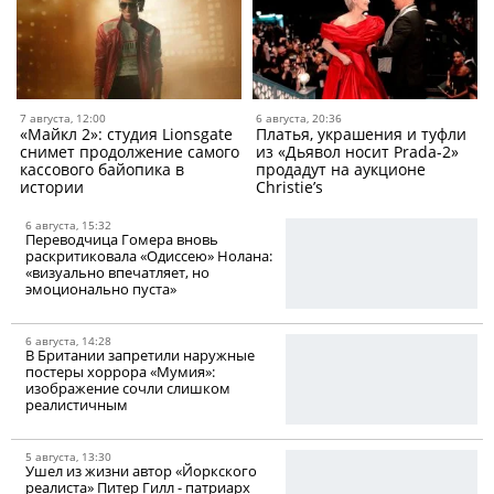
7 августа, 12:00
6 августа, 20:36
«Майкл 2»: студия Lionsgate
Платья, украшения и туфли
снимет продолжение самого
из «Дьявол носит Prada-2»
кассового байопика в
продадут на аукционе
истории
Christie’s
6 августа, 15:32
Переводчица Гомера вновь
раскритиковала «Одиссею» Нолана:
«визуально впечатляет, но
эмоционально пуста»
6 августа, 14:28
В Британии запретили наружные
постеры хоррора «Мумия»:
изображение сочли слишком
реалистичным
5 августа, 13:30
Ушел из жизни автор «Йоркского
реалиста» Питер Гилл - патриарх