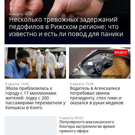
6 августа, 16:30
Несколько тревожных задержаний
педофилов в Рижском регионе: что
известно и есть ли повод для паники
ВИДЕО
6 августа, 13:02
5 августа, 19:28
Эбола приблизилась к
Водитель в Агенскалнсе
городу с 17 миллионами
потребовал звонок
жителей: лодку с 200
президенту, спел гимн и
пассажирами перехватили у
оказался в руках медиков
Киншасы в Конго
5 августа, 09:53
Популярного мексиканского
блогера застрелили во время
прямого эфира