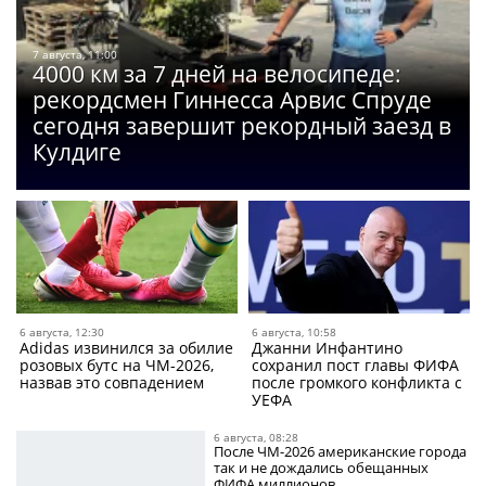
7 августа, 11:00
4000 км за 7 дней на велосипеде:
рекордсмен Гиннесса Арвис Спруде
сегодня завершит рекордный заезд в
Кулдиге
6 августа, 12:30
6 августа, 10:58
Adidas извинился за обилие
Джанни Инфантино
розовых бутс на ЧМ-2026,
сохранил пост главы ФИФА
назвав это совпадением
после громкого конфликта с
УЕФА
6 августа, 08:28
После ЧМ-2026 американские города
так и не дождались обещанных
ФИФА миллионов