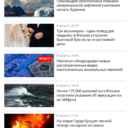
Гренландия обеспокоена планами
американской нефтяной компании
начать бурение
8 августа, 20:27
Три восьмерки - один повод для
свадьбы: в Японии устроили
брачный бум из-за «счастливой»
даты
8 августа, 19:06
ВИДЕО
Пентагон обнародовал новые
рассекреченные видео
неопознанных аномальных явлений
8 августа, 18:33
Почти 175 000 жителей юга Японии
получили указание об эвакуации из-
за тайфуна
8 августа, 17:01
На озере Гарда бушует лесной
пожар: на одном из самых