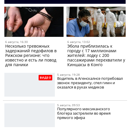
6 августа, 16:30
6 августа, 13:02
Несколько тревожных
Эбола приблизилась к
задержаний педофилов в
городу с 17 миллионами
Рижском регионе: что
жителей: лодку с 200
известно и есть ли повод
пассажирами перехватили у
для паники
Киншасы в Конго
5 августа, 19:28
ВИДЕО
Водитель в Агенскалнсе потребовал
звонок президенту, спел гимн и
оказался в руках медиков
5 августа, 09:53
Популярного мексиканского
блогера застрелили во время
прямого эфира