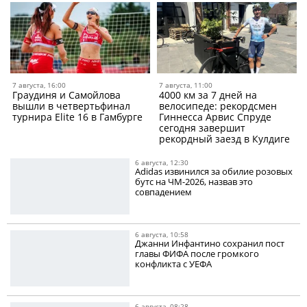
7 августа, 16:00
7 августа, 11:00
Граудиня и Самойлова
4000 км за 7 дней на
вышли в четвертьфинал
велосипеде: рекордсмен
турнира Elite 16 в Гамбурге
Гиннесса Арвис Спруде
сегодня завершит
рекордный заезд в Кулдиге
6 августа, 12:30
Adidas извинился за обилие розовых
бутс на ЧМ-2026, назвав это
совпадением
6 августа, 10:58
Джанни Инфантино сохранил пост
главы ФИФА после громкого
конфликта с УЕФА
6 августа, 08:28