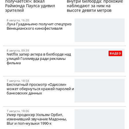
получается!»: вокал
внутри билборда: прохожие
Раймонда Паулса удивил
наблюдают за ним на
зрителей
высоте девяти метров
8 августа, 16:20
Лука Гуаданьино получит спецприз
Венецианского кинофестиваля
8 августа, 09:39
ВИДЕО
Netflix запер актера в билборде над
улицей Голливуда ради рекламы
фильма
7 августа, 18:58
Бесплатный просмотр «Одиссеи»
может обернуться кражей паролей и
банковских данных
7 августа, 18:06
Умер продюсер Уильям Орбит,
изменивший звучание Мадонны,
Blur и поп-музыки 1990-х