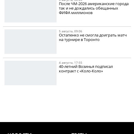
После ЧМ-2026 американские города
так и не дождались обещанных
ФИФА миллионов
5 августа, 09:06
Остапенко не смогла доиграть матч
на турнире в Торонто
4 августа, 17:55
40-летний Возинья подписал
контракт с «Коло-Коло»