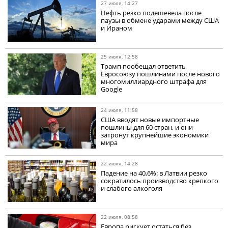
27 июля, 14:27
Нефть резко подешевела после
паузы в обмене ударами между США
и Ираном
25 июля, 12:58
Трамп пообещал ответить
Евросоюзу пошлинами после нового
многомиллиардного штрафа для
Google
24 июля, 11:58
США вводят новые импортные
пошлины для 60 стран, и они
затронут крупнейшие экономики
мира
22 июля, 14:28
Падение на 40,6%: в Латвии резко
сократилось производство крепкого
и слабого алкоголя
22 июля, 08:58
Европа рискует остаться без