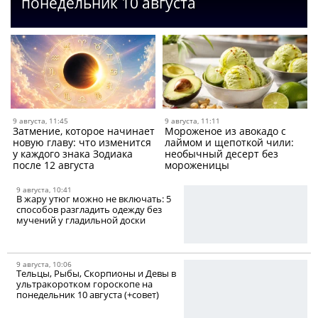
понедельник 10 августа
9 августа, 11:45
9 августа, 11:11
Затмение, которое начинает
Мороженое из авокадо с
новую главу: что изменится
лаймом и щепоткой чили:
у каждого знака Зодиака
необычный десерт без
после 12 августа
мороженицы
9 августа, 10:41
В жару утюг можно не включать: 5
способов разгладить одежду без
мучений у гладильной доски
9 августа, 10:06
Тельцы, Рыбы, Скорпионы и Девы в
ультракоротком гороскопе на
понедельник 10 августа (+совет)